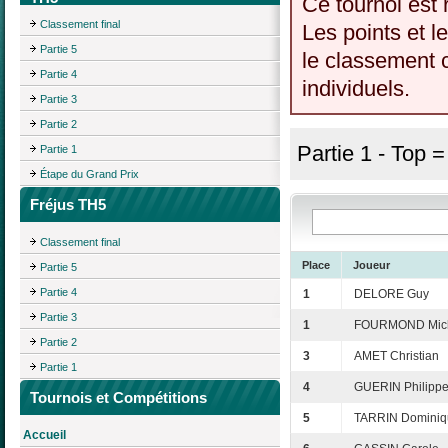
Ce tournoi est 
Classement final
Les points et l
Partie 5
le classement c
Partie 4
individuels.
Partie 3
Partie 2
Partie 1 - Top 
Partie 1
Étape du Grand Prix
Fréjus TH5
Classement final
Place
Joueur
Partie 5
Partie 4
1
DELORE Guy
Partie 3
1
FOURMOND Mic
Partie 2
3
AMET Christian
Partie 1
4
GUERIN Philipp
Tournois et Compétitions
5
TARRIN Dominiq
Accueil