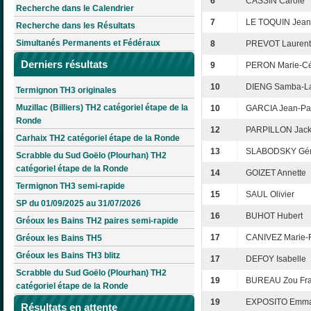
6
CASSIN Carole
Recherche dans le Calendrier
7
LE TOQUIN Jean
Recherche dans les Résultats
Simultanés Permanents et Fédéraux
8
PREVOT Laurent
Derniers résultats
9
PERON Marie-Cé
10
DIENG Samba-L
Termignon TH3 originales
Muzillac (Billiers) TH2 catégoriel étape de la
10
GARCIA Jean-Pa
Ronde
12
PARPILLON Jack
Carhaix TH2 catégoriel étape de la Ronde
13
SLABODSKY Gér
Scrabble du Sud Goëlo (Plourhan) TH2
catégoriel étape de la Ronde
14
GOIZET Annette
Termignon TH3 semi-rapide
15
SAUL Olivier
SP du 01/09/2025 au 31/07/2026
16
BUHOT Hubert
Gréoux les Bains TH2 paires semi-rapide
17
CANIVEZ Marie-F
Gréoux les Bains TH5
Gréoux les Bains TH3 blitz
17
DEFOY Isabelle
Scrabble du Sud Goëlo (Plourhan) TH2
19
BUREAU Zou Fra
catégoriel étape de la Ronde
19
EXPOSITO Emma
Résultats en attente