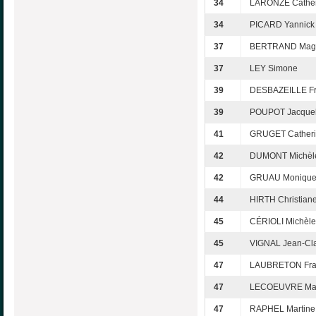
34
LARONZE Cather
34
PICARD Yannick
37
BERTRAND Mag
37
LEY Simone
39
DESBAZEILLE Fr
39
POUPOT Jacquel
41
GRUGET Cather
42
DUMONT Michèl
42
GRUAU Moniqu
44
HIRTH Christian
45
CÉRIOLI Michèle
45
VIGNAL Jean-Cl
47
LAUBRETON Fra
47
LECOEUVRE Mar
47
RAPHEL Martine