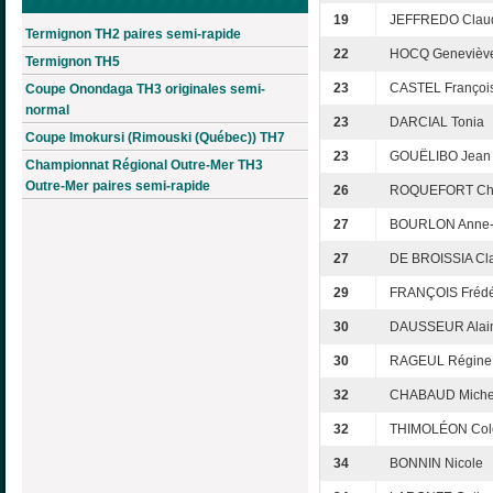
19
JEFFREDO Clau
Termignon TH2 paires semi-rapide
22
HOCQ Genevièv
Termignon TH5
23
CASTEL Françoi
Coupe Onondaga TH3 originales semi-
normal
23
DARCIAL Tonia
Coupe Imokursi (Rimouski (Québec)) TH7
23
GOUËLIBO Jean
Championnat Régional Outre-Mer TH3
Outre-Mer paires semi-rapide
26
ROQUEFORT Chr
27
BOURLON Anne-
27
DE BROISSIA Cl
29
FRANÇOIS Frédé
30
DAUSSEUR Alai
30
RAGEUL Régine
32
CHABAUD Miche
32
THIMOLÉON Cole
34
BONNIN Nicole