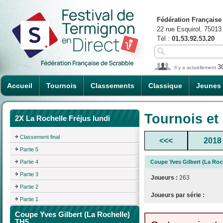
Fédération Française
22 rue Esquirol, 75013
Tél :
01.53.92.53.20
3
Il y a actuellement
Accueil
Tournois
Classements
Classique
Jeunes
Tournois et
2X La Rochelle Fréjus lundi
Classement final
<<<
2018
Partie 5
Partie 4
Coupe Yves Gilbert (La Roc
Partie 3
Joueurs :
263
Partie 2
Joueurs par série :
Partie 1
Coupe Yves Gilbert (La Rochelle)
TH5