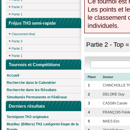
Ce tournoi est 
Partie 2
Les points et l
Partie 1
le classement c
Fréjus TH3 semi-rapide
individuels.
Classement final
Partie 3
Partie 2 - Top 
Partie 2
Partie 1
Tournois et Compétitions
Accueil
Place
Joueur
Recherche dans le Calendrier
1
CHINCHOLLE Thi
Recherche dans les Résultats
2
DELORE Guy
Simultanés Permanents et Fédéraux
3
CASSIN Carole
Derniers résultats
4
FRANÇOIS Frédé
Termignon TH3 originales
5
MAES Eric
Muzillac (Billiers) TH2 catégoriel étape de la
Ronde