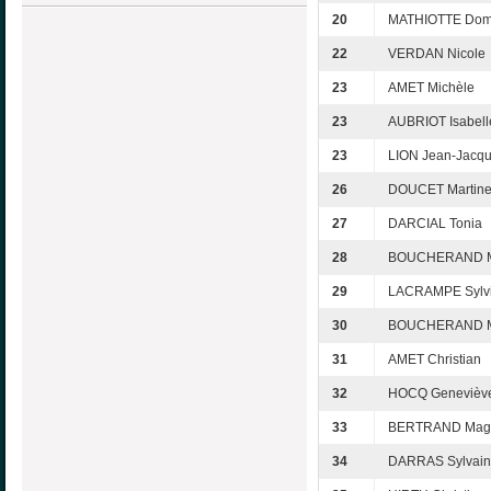
20
MATHIOTTE Dom
22
VERDAN Nicole
23
AMET Michèle
23
AUBRIOT Isabell
23
LION Jean-Jacq
26
DOUCET Martin
27
DARCIAL Tonia
28
BOUCHERAND M
29
LACRAMPE Sylv
30
BOUCHERAND Ma
31
AMET Christian
32
HOCQ Genevièv
33
BERTRAND Mag
34
DARRAS Sylvai