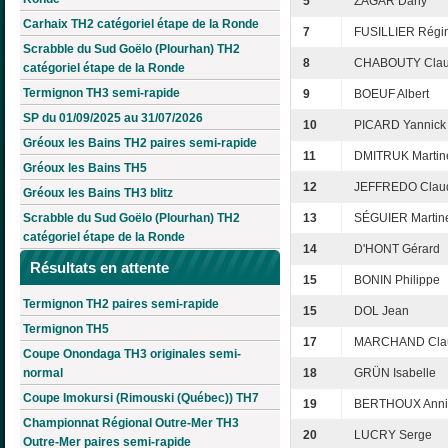
5
ZAGAR Dany
Carhaix TH2 catégoriel étape de la Ronde
7
FUSILLIER Régi
Scrabble du Sud Goëlo (Plourhan) TH2
8
CHABOUTY Clau
catégoriel étape de la Ronde
Termignon TH3 semi-rapide
9
BOEUF Albert
SP du 01/09/2025 au 31/07/2026
10
PICARD Yannick
Gréoux les Bains TH2 paires semi-rapide
11
DMITRUK Martin
Gréoux les Bains TH5
12
JEFFREDO Clau
Gréoux les Bains TH3 blitz
Scrabble du Sud Goëlo (Plourhan) TH2
13
SÉGUIER Martin
catégoriel étape de la Ronde
14
D'HONT Gérard
Résultats en attente
15
BONIN Philippe
Termignon TH2 paires semi-rapide
15
DOL Jean
Termignon TH5
17
MARCHAND Clau
Coupe Onondaga TH3 originales semi-
normal
18
GRÜN Isabelle
Coupe Imokursi (Rimouski (Québec)) TH7
19
BERTHOUX Anni
Championnat Régional Outre-Mer TH3
20
LUCRY Serge
Outre-Mer paires semi-rapide