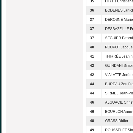
35
HIRTH Christian
36
BODÉNÈS Janic
37
DEROSNE Marie
37
DESBAZEILLE Fr
37
SÉGUIER Pascal
40
POUPOT Jacquel
41
THIRRÉE Jeanin
42
GUINDANI Simo
42
VIALATTE Jérôm
44
BUREAU Zou Fra
44
SIRMEL Jean-Pie
46
ALGUACIL Christ
46
BOURLON Anne-
48
GRASS Didier
49
ROUSSELET Si