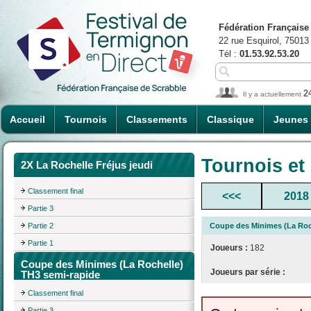
Fédération Française
22 rue Esquirol, 75013
Tél :
01.53.92.53.20
2
Il y a actuellement
Accueil
Tournois
Classements
Classique
Jeunes
Tournois et
2X La Rochelle Fréjus jeudi
Classement final
<<<
2018
Partie 3
Partie 2
Coupe des Minimes (La Roc
Partie 1
Joueurs :
182
Coupe des Minimes (La Rochelle)
Joueurs par série :
TH3 semi-rapide
Classement final
Partie 3