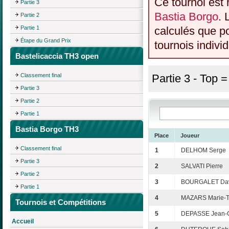
Ce tournoi est 
Partie 3
Bastia Borgo
. 
Partie 2
Partie 1
calculés que p
Étape du Grand Prix
tournois individ
Bastelicaccia TH3 open
Classement final
Partie 3 - Top 
Partie 3
Partie 2
Partie 1
Bastia Borgo TH3
Place
Joueur
Classement final
1
DELHOM Serge
Partie 3
2
SALVATI Pierre
Partie 2
3
BOURGALET Da
Partie 1
4
MAZARS Marie-T
Tournois et Compétitions
5
DEPASSE Jean-
Accueil