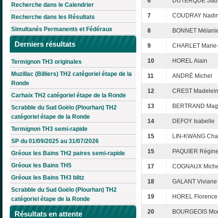
6
DUTERQUE Sab
Recherche dans le Calendrier
7
COUDRAY Nadi
Recherche dans les Résultats
Simultanés Permanents et Fédéraux
8
BONNET Mélani
Derniers résultats
9
CHARLET Marie-
10
HOREL Alain
Termignon TH3 originales
Muzillac (Billiers) TH2 catégoriel étape de la
11
ANDRÉ Michel
Ronde
12
CREST Madelei
Carhaix TH2 catégoriel étape de la Ronde
13
BERTRAND Mag
Scrabble du Sud Goëlo (Plourhan) TH2
catégoriel étape de la Ronde
14
DEFOY Isabelle
Termignon TH3 semi-rapide
15
LIN-KWANG Chan
SP du 01/09/2025 au 31/07/2026
15
PAQUIER Régin
Gréoux les Bains TH2 paires semi-rapide
Gréoux les Bains TH5
17
COGNAUX Miche
Gréoux les Bains TH3 blitz
18
GALANT Viviane
Scrabble du Sud Goëlo (Plourhan) TH2
19
HOREL Florence
catégoriel étape de la Ronde
20
BOURGEOIS Mo
Résultats en attente