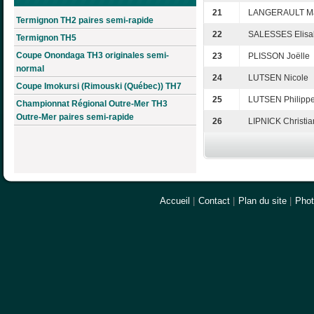
21
LANGERAULT Ma
Termignon TH2 paires semi-rapide
22
SALESSES Elisa
Termignon TH5
Coupe Onondaga TH3 originales semi-
23
PLISSON Joëlle
normal
24
LUTSEN Nicole
Coupe Imokursi (Rimouski (Québec)) TH7
25
LUTSEN Philipp
Championnat Régional Outre-Mer TH3
Outre-Mer paires semi-rapide
26
LIPNICK Christia
Accueil
|
Contact
|
Plan du site
|
Pho