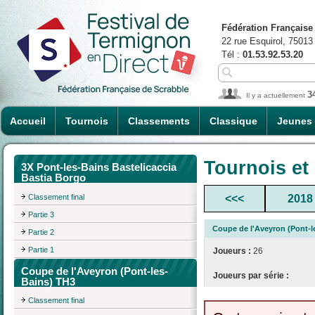
Fédération Française
22 rue Esquirol, 75013
Tél :
01.53.92.53.20
3
Il y a actuellement
Accueil
Tournois
Classements
Classique
Jeunes
Tournois et
3X Pont-les-Bains Bastelicaccia
Bastia Borgo
Classement final
<<<
2018
Partie 3
Coupe de l'Aveyron (Pont-l
Partie 2
Partie 1
Joueurs :
26
Coupe de l'Aveyron (Pont-les-
Joueurs par série :
Bains) TH3
Classement final