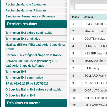
Recherche dans le Calendrier
Recherche dans les Résultats
Simultanés Permanents et Fédéraux
Place
Joueur
Derniers résultats
1
HIMBER Jean-Fr
2
MAZOYER Eric
Termignon TH2 paires semi-rapide
Termignon TH3 originales
3
DOUTÉ Nicolas
Muzillac (Billiers) TH2 catégoriel étape de la
4
FERNSNER Phil
Ronde
5
KEYSER Jean-Mi
Carhaix TH2 catégoriel étape de la Ronde
6
MATISKA Gérard
Scrabble du Sud Goëlo (Plourhan) TH2
catégoriel étape de la Ronde
7
BIER Jacky
Termignon TH5
8
TOLLARD Frank
Termignon TH3 semi-rapide
9
NEUVE EGLISE C
SP du 01/09/2025 au 31/07/2026
Gréoux les Bains TH2 paires semi-rapide
10
GIGAULT Claudi
Gréoux les Bains TH5
11
STEYER Isabelle
Résultats en attente
12
GALLAND Chant