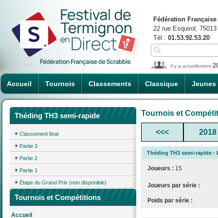
Fédération Française
22 rue Esquirol, 75013
Tél :
01.53.92.53.20
2
Il y a actuellement
Accueil
Tournois
Classements
Classique
Jeunes
Tournois et Compéti
Théding TH3 semi-rapide
<<<
2018
Classement final
Partie 3
Théding TH3 semi-rapide
- 
Partie 2
Joueurs :
15
Partie 1
Étape du Grand Prix (non disponible)
Joueurs par série :
Tournois et Compétitions
Poids par série :
Accueil