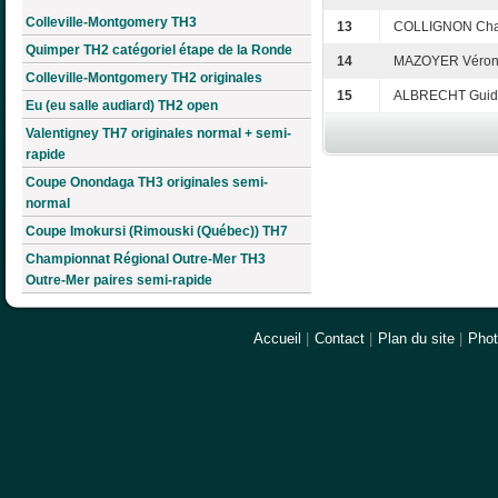
Colleville-Montgomery TH3
13
COLLIGNON Cha
Quimper TH2 catégoriel étape de la Ronde
14
MAZOYER Véron
Colleville-Montgomery TH2 originales
15
ALBRECHT Guid
Eu (eu salle audiard) TH2 open
Valentigney TH7 originales normal + semi-
rapide
Coupe Onondaga TH3 originales semi-
normal
Coupe Imokursi (Rimouski (Québec)) TH7
Championnat Régional Outre-Mer TH3
Outre-Mer paires semi-rapide
Accueil
|
Contact
|
Plan du site
|
Pho