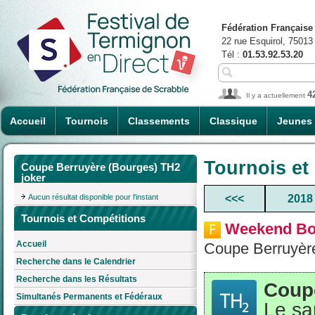
Fédération Française
22 rue Esquirol, 75013
Tél :
01.53.92.53.20
4
Il y a actuellement
Accueil
Tournois
Classements
Classique
Jeunes
Tournois et
Coupe Berruyère (Bourges) TH2
joker
Aucun résultat disponible pour l'instant
<<<
2018
Tournois et Compétitions
Weekend Bo
Accueil
Coupe Berruyère
Recherche dans le Calendrier
Recherche dans les Résultats
Coupe
Simultanés Permanents et Fédéraux
Le sa