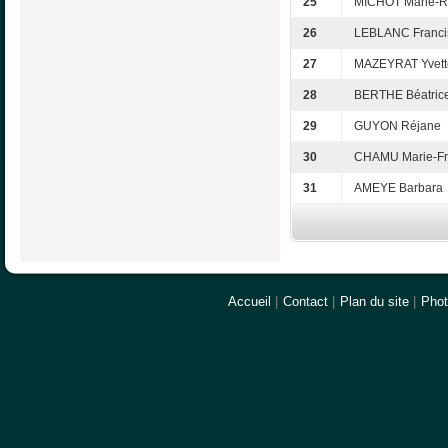
25
MICHOT Marie-R
26
LEBLANC Franci
27
MAZEYRAT Yvett
28
BERTHE Béatric
29
GUYON Réjane
30
CHAMU Marie-Fr
31
AMEYE Barbara
Accueil
|
Contact
|
Plan du site
|
Pho