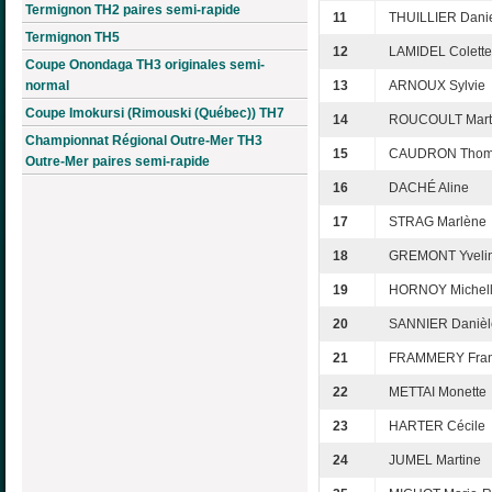
Termignon TH2 paires semi-rapide
11
THUILLIER Danie
Termignon TH5
12
LAMIDEL Colette
Coupe Onondaga TH3 originales semi-
normal
13
ARNOUX Sylvie
Coupe Imokursi (Rimouski (Québec)) TH7
14
ROUCOULT Mart
Championnat Régional Outre-Mer TH3
15
CAUDRON Thom
Outre-Mer paires semi-rapide
16
DACHÉ Aline
17
STRAG Marlène
18
GREMONT Yveli
19
HORNOY Michel
20
SANNIER Danièl
21
FRAMMERY Fran
22
METTAI Monette
23
HARTER Cécile
24
JUMEL Martine