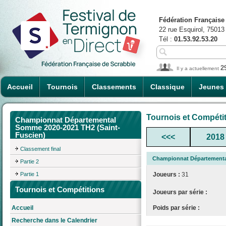
Fédération Française
22 rue Esquirol, 75013
Tél :
01.53.92.53.20
2
Il y a actuellement
Accueil
Tournois
Classements
Classique
Jeunes
Tournois et Compéti
Championnat Départemental
Somme 2020-2021 TH2 (Saint-
Fuscien)
<<<
2018
Classement final
Championnat Départementa
Partie 2
Partie 1
Joueurs :
31
Tournois et Compétitions
Joueurs par série :
Poids par série :
Accueil
Recherche dans le Calendrier