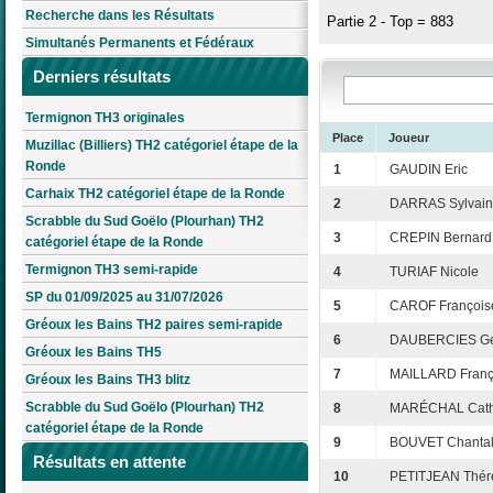
Recherche dans les Résultats
Partie 2 - Top = 883
Simultanés Permanents et Fédéraux
Derniers résultats
Termignon TH3 originales
Place
Joueur
Muzillac (Billiers) TH2 catégoriel étape de la
Ronde
1
GAUDIN Eric
Carhaix TH2 catégoriel étape de la Ronde
2
DARRAS Sylvai
Scrabble du Sud Goëlo (Plourhan) TH2
3
CREPIN Bernard
catégoriel étape de la Ronde
Termignon TH3 semi-rapide
4
TURIAF Nicole
SP du 01/09/2025 au 31/07/2026
5
CAROF François
Gréoux les Bains TH2 paires semi-rapide
6
DAUBERCIES Ge
Gréoux les Bains TH5
7
MAILLARD Franç
Gréoux les Bains TH3 blitz
Scrabble du Sud Goëlo (Plourhan) TH2
8
MARÉCHAL Cath
catégoriel étape de la Ronde
9
BOUVET Chanta
Résultats en attente
10
PETITJEAN Thér