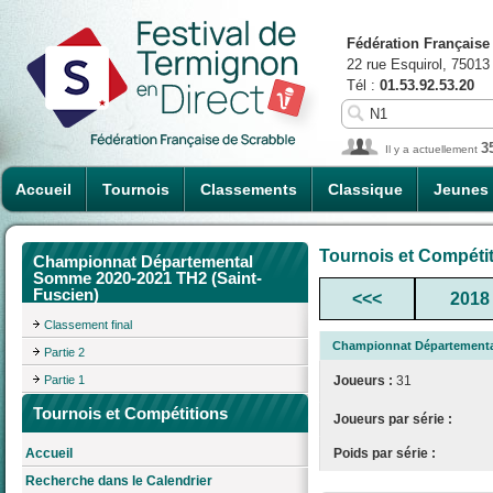
Fédération Française
22 rue Esquirol, 75013
Tél :
01.53.92.53.20
3
Il y a actuellement
Accueil
Tournois
Classements
Classique
Jeunes
Tournois et Compéti
Championnat Départemental
Somme 2020-2021 TH2 (Saint-
Fuscien)
<<<
2018
Classement final
Championnat Départementa
Partie 2
Partie 1
Joueurs :
31
Tournois et Compétitions
Joueurs par série :
Poids par série :
Accueil
Recherche dans le Calendrier