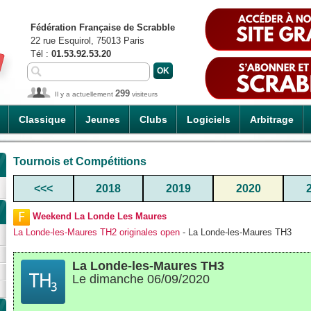
Fédération Française de Scrabble
22 rue Esquirol, 75013 Paris
Tél :
01.53.92.53.20
299
Il y a actuellement
visiteurs
Classique
Jeunes
Clubs
Logiciels
Arbitrage
Tournois et Compétitions
<<<
2018
2019
2020
Weekend La Londe Les Maures
La Londe-les-Maures TH2 originales open
- La Londe-les-Maures TH3
La Londe-les-Maures TH3
Le dimanche 06/09/2020