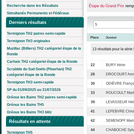
Recherche dans les Résultats
Étape du Grand Prix
remp
Simultanés Permanents et Fédéraux
Derniers résultats
Termignon TH2 paires semi-rapide
Place
Joueur
Termignon TH3 originales
Muzillac (Billiers) TH2 catégoriel étape de la
13 résultats pour la série 
Ronde
Carhaix TH2 catégoriel étape de la Ronde
22
BURY Irène
Scrabble du Sud Goëlo (Plourhan) TH2
28
DROCOURT Ann
catégoriel étape de la Ronde
Termignon TH3 semi-rapide
30
ODIÈVRE Franço
SP du 01/09/2025 au 31/07/2026
33
ROUCOULT Mart
Gréoux les Bains TH2 paires semi-rapide
39
LEVASSEUR Hél
Gréoux les Bains TH5
41
LEFEBVRE Chris
Gréoux les Bains TH3 blitz
42
SEMENOFF Mari
Résultats en attente
44
CHABOCHE Sylv
Termignon TH5