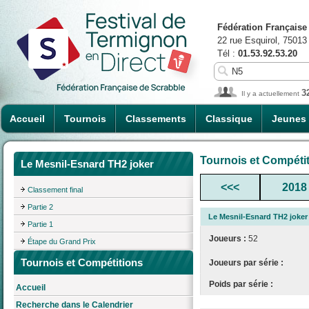
Fédération Française
22 rue Esquirol, 75013
Tél :
01.53.92.53.20
3
Il y a actuellement
Accueil
Tournois
Classements
Classique
Jeunes
Tournois et Compéti
Le Mesnil-Esnard TH2 joker
<<<
2018
Classement final
Partie 2
Le Mesnil-Esnard TH2 joker
Partie 1
Joueurs :
52
Étape du Grand Prix
Tournois et Compétitions
Joueurs par série :
Poids par série :
Accueil
Recherche dans le Calendrier