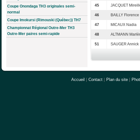
45
JACQUET Mireill
Coupe Onondaga TH3 originales semi-
normal
46
BAILLY Florence
Coupe Imokursi (Rimouski (Québec)) TH7
47
MICAUX Nadia
Championnat Régional Outre-Mer TH3
Outre-Mer paires semi-rapide
48
ALTMANN Marlè
51
SAUGER Annick
Accueil
|
Contact
|
Plan du site
|
Pho