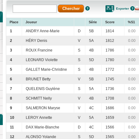
Exporter
Place
Joueur
Série
Score
%S1
1
ANDRY Anne-Marie
D
5B
1814
0.00
2
HÉRY Denis
V
5A
1812
0.00
3
ROUX Francine
S
4B
1786
0.00
4
LEONARD Violette
S
5D
1780
0.00
5
GALLET Marie-Christine
S
4B
1772
0.00
6
BRUNET Betty
V
5B
1745
0.00
7
QUELENIS Guylène
S
5A
1736
0.00
8
SCHMITT Nelly
V
4B
1708
0.00
9
SALMERON Maryse
V
4C
1686
0.00
10
LEROY Annette
V
5A
1659
0.00
11
DAX Marie-Blanche
D
4C
1566
0.00
12
ALONSO Yolande
S
5D
1565
0.00