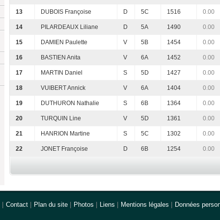
13
DUBOIS Françoise
D
5C
1516
0.00
14
PILARDEAUX Liliane
D
5A
1490
0.00
15
DAMIEN Paulette
V
5B
1454
0.00
16
BASTIEN Anita
V
6A
1452
0.00
17
MARTIN Daniel
S
5D
1427
0.00
18
VUIBERT Annick
V
6A
1404
0.00
19
DUTHURON Nathalie
S
6B
1364
0.00
20
TURQUIN Line
V
5D
1361
0.00
21
HANRION Martine
S
5C
1302
0.00
22
JONET Françoise
D
6B
1254
0.00
|
Contact
|
Plan du site
|
Photos
|
Liens
|
Mentions légales
|
Données person