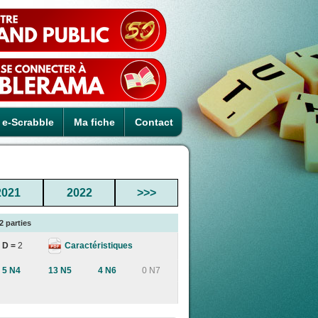
e-Scrabble
Ma fiche
Contact
2021
2022
>>>
2 parties
Caractéristiques
D =
2
5 N4
13 N5
4 N6
0 N7