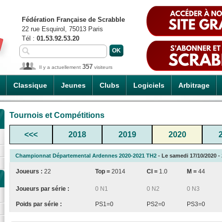
Fédération Française de Scrabble
22 rue Esquirol, 75013 Paris
Tél :
01.53.92.53.20
357
Il y a actuellement
visiteurs
Classique
Jeunes
Clubs
Logiciels
Arbitrage
Tournois et Compétitions
<<<
2018
2019
2020
Championnat Départemental Ardennes 2020-2021 TH2
- Le samedi 17/10/2020 - 
Joueurs :
22
Top =
2014
CI
=
1.0
M =
44
Joueurs par série :
0 N1
0 N2
0 N3
Poids par série :
PS1=0
PS2=0
PS3=0