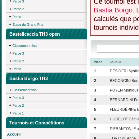
Ce tournoi est 
Partie 3
Bastia Borgo
. 
Partie 2
Partie 1
calculés que p
Étape du Grand Prix
tournois individ
Bastelicaccia TH3 open
Classement final
Partie 3
Partie 2
Place
Joueur
Partie 1
1
DESIDERI Sybill
Bastia Borgo TH3
2
BECONCINI Bern
Classement final
3
POYEN Monique
Partie 3
4
BERNARDINI Fra
Partie 2
5
FLEURDÉPINE M
Partie 1
6
HUDELOT Cécil
Tournois et Compétitions
7
PIERANTONI Fra
Accueil
8
TORTONI Anna