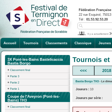
Fédération Française
22 rue Esquirol, 75013
Tél :
01.53.92.53.20
3
Il y a actuellement
Accueil
Tournois
Classements
Classique
Jeunes
Tournois et
3X Pont-les-Bains Bastelicaccia
Bastia Borgo
Classement final
<<<
2018
Partie 3
Bastia Borgo TH3
- Le diman
Partie 2
Partie 1
Joueurs :
10
Coupe de l'Aveyron (Pont-les-
Joueurs par série :
Bains) TH3
Classement final