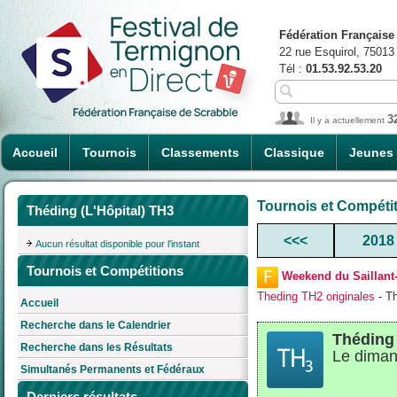
Fédération Française
22 rue Esquirol, 75013
Tél :
01.53.92.53.20
3
Il y a actuellement
Accueil
Tournois
Classements
Classique
Jeunes
Tournois et Compéti
Théding (L'Hôpital) TH3
<<<
2018
Aucun résultat disponible pour l'instant
Tournois et Compétitions
Weekend du Saillant
Theding TH2 originales
- T
Accueil
Recherche dans le Calendrier
Théding 
Recherche dans les Résultats
Le diman
Simultanés Permanents et Fédéraux
Derniers résultats