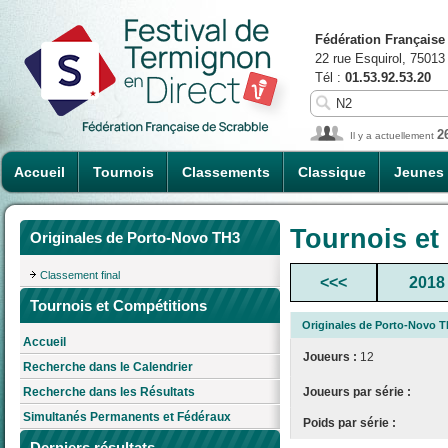
Fédération Française
22 rue Esquirol, 75013
Tél :
01.53.92.53.20
2
Il y a actuellement
Accueil
Tournois
Classements
Classique
Jeunes
Tournois et
Originales de Porto-Novo TH3
Classement final
<<<
2018
Tournois et Compétitions
Originales de Porto-Novo 
Accueil
Joueurs :
12
Recherche dans le Calendrier
Joueurs par série :
Recherche dans les Résultats
Simultanés Permanents et Fédéraux
Poids par série :
Derniers résultats