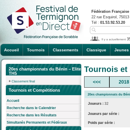
Fédération Française
22 rue Esquirol, 75013
Tél :
01.53.92.53.20
3
Il y a actuellement
Accueil
Tournois
Classements
Classique
Jeunes
Tournois et
20es championnats du Bénin – Elite
TH5
Classement final
<<<
2018
Tournois et Compétitions
20es championnats du Bénin
Accueil
Joueurs :
32
Recherche dans le Calendrier
Joueurs par série :
Recherche dans les Résultats
Simultanés Permanents et Fédéraux
Poids par série :