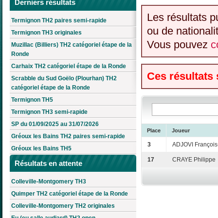
Derniers résultats
Les résultats p
Termignon TH2 paires semi-rapide
ou de nationali
Termignon TH3 originales
Vous pouvez
c
Muzillac (Billiers) TH2 catégoriel étape de la
Ronde
Carhaix TH2 catégoriel étape de la Ronde
Ces résultats
Scrabble du Sud Goëlo (Plourhan) TH2
catégoriel étape de la Ronde
Termignon TH5
Termignon TH3 semi-rapide
SP du 01/09/2025 au 31/07/2026
Place
Joueur
Gréoux les Bains TH2 paires semi-rapide
3
ADJOVI François
Gréoux les Bains TH5
17
CRAYE Philippe
Résultats en attente
Colleville-Montgomery TH3
Quimper TH2 catégoriel étape de la Ronde
Colleville-Montgomery TH2 originales
Eu (eu salle audiard) TH2 open