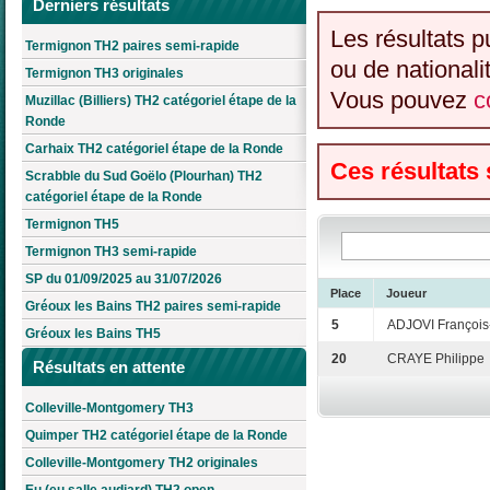
Derniers résultats
Les résultats p
Termignon TH2 paires semi-rapide
ou de nationali
Termignon TH3 originales
Vous pouvez
c
Muzillac (Billiers) TH2 catégoriel étape de la
Ronde
Carhaix TH2 catégoriel étape de la Ronde
Ces résultats
Scrabble du Sud Goëlo (Plourhan) TH2
catégoriel étape de la Ronde
Termignon TH5
Termignon TH3 semi-rapide
SP du 01/09/2025 au 31/07/2026
Place
Joueur
Gréoux les Bains TH2 paires semi-rapide
5
ADJOVI François
Gréoux les Bains TH5
20
CRAYE Philippe
Résultats en attente
Colleville-Montgomery TH3
Quimper TH2 catégoriel étape de la Ronde
Colleville-Montgomery TH2 originales
Eu (eu salle audiard) TH2 open