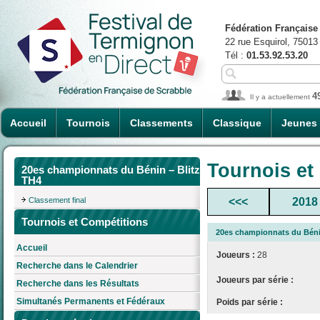
Fédération Française
22 rue Esquirol, 75013
Tél :
01.53.92.53.20
4
Il y a actuellement
Accueil
Tournois
Classements
Classique
Jeunes
Tournois et
20es championnats du Bénin – Blitz
TH4
Classement final
<<<
2018
Tournois et Compétitions
20es championnats du Béni
Accueil
Joueurs :
28
Recherche dans le Calendrier
Joueurs par série :
Recherche dans les Résultats
Simultanés Permanents et Fédéraux
Poids par série :