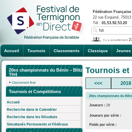
Fédération Française
22 rue Esquirol, 75013
Tél :
01.53.92.53.20
2
Il y a actuellement
Accueil
Tournois
Classements
Classique
Jeunes
Tournois et
20es championnats du Bénin – Blitz
TH4
Classement final
<<<
2018
Tournois et Compétitions
20es championnats du Béni
Accueil
Joueurs :
28
Recherche dans le Calendrier
Joueurs par série :
Recherche dans les Résultats
Simultanés Permanents et Fédéraux
Poids par série :