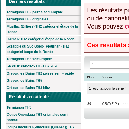
Derniers résultats
Les résultats p
Termignon TH2 paires semi-rapide
ou de nationali
Termignon TH3 originales
Vous pouvez
c
Muzillac (Billiers) TH2 catégoriel étape de la
Ronde
Carhaix TH2 catégoriel étape de la Ronde
Ces résultats
Scrabble du Sud Goëlo (Plourhan) TH2
catégoriel étape de la Ronde
Termignon TH3 semi-rapide
SP du 01/09/2025 au 31/07/2026
Gréoux les Bains TH2 paires semi-rapide
Place
Joueur
Gréoux les Bains TH5
Gréoux les Bains TH3 blitz
1 résultat pour la série 4
Résultats en attente
20
CRAYE Philippe
Termignon TH5
Coupe Onondaga TH3 originales semi-
normal
Coupe Imokursi (Rimouski (Québec)) TH7