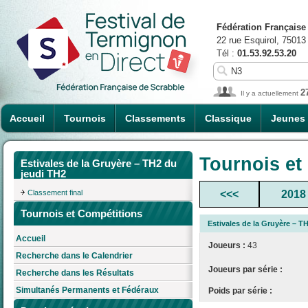
Fédération Française
22 rue Esquirol, 75013
Tél :
01.53.92.53.20
2
Il y a actuellement
Accueil
Tournois
Classements
Classique
Jeunes
Tournois et
Estivales de la Gruyère – TH2 du
jeudi TH2
Classement final
<<<
2018
Tournois et Compétitions
Estivales de la Gruyère – T
Accueil
Joueurs :
43
Recherche dans le Calendrier
Joueurs par série :
Recherche dans les Résultats
Simultanés Permanents et Fédéraux
Poids par série :