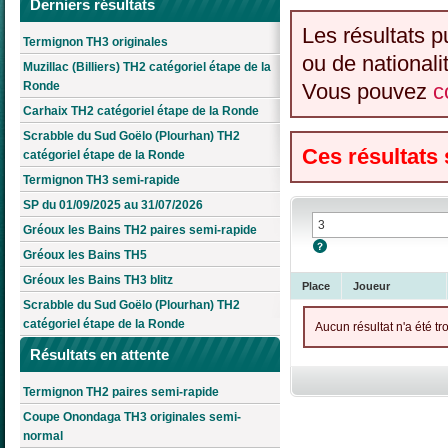
Derniers résultats
Les résultats p
Termignon TH3 originales
ou de nationali
Muzillac (Billiers) TH2 catégoriel étape de la
Ronde
Vous pouvez
c
Carhaix TH2 catégoriel étape de la Ronde
Scrabble du Sud Goëlo (Plourhan) TH2
Ces résultats
catégoriel étape de la Ronde
Termignon TH3 semi-rapide
SP du 01/09/2025 au 31/07/2026
Gréoux les Bains TH2 paires semi-rapide
Gréoux les Bains TH5
Gréoux les Bains TH3 blitz
Place
Joueur
Scrabble du Sud Goëlo (Plourhan) TH2
catégoriel étape de la Ronde
Aucun résultat n'a été tr
Résultats en attente
Termignon TH2 paires semi-rapide
Coupe Onondaga TH3 originales semi-
normal