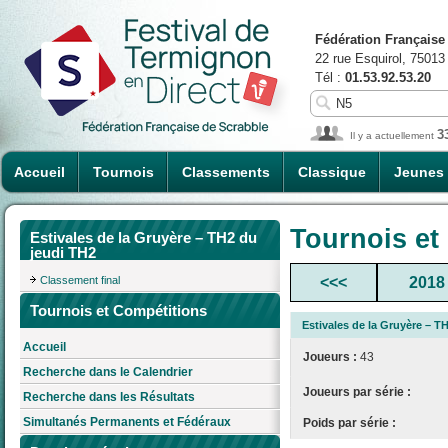
Fédération Française
22 rue Esquirol, 75013
Tél :
01.53.92.53.20
3
Il y a actuellement
Accueil
Tournois
Classements
Classique
Jeunes
Tournois et
Estivales de la Gruyère – TH2 du
jeudi TH2
Classement final
<<<
2018
Tournois et Compétitions
Estivales de la Gruyère – T
Accueil
Joueurs :
43
Recherche dans le Calendrier
Joueurs par série :
Recherche dans les Résultats
Simultanés Permanents et Fédéraux
Poids par série :