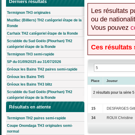
Derniers résultats
Les résultats p
Termignon TH3 originales
ou de nationali
Muzillac (Billiers) TH2 catégoriel étape de la
Ronde
Vous pouvez
c
Carhaix TH2 catégoriel étape de la Ronde
Scrabble du Sud Goëlo (Plourhan) TH2
Ces résultats
catégoriel étape de la Ronde
Termignon TH3 semi-rapide
SP du 01/09/2025 au 31/07/2026
Gréoux les Bains TH2 paires semi-rapide
Gréoux les Bains TH5
Place
Joueur
Gréoux les Bains TH3 blitz
Scrabble du Sud Goëlo (Plourhan) TH2
2 résultats pour la série 5
catégoriel étape de la Ronde
Résultats en attente
15
DESFARGES Gilb
34
ROUX Christine
Termignon TH2 paires semi-rapide
Coupe Onondaga TH3 originales semi-
normal