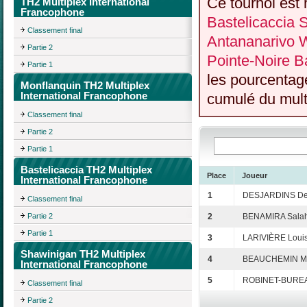
Ce tournoi est 
TH2 Multiplex International
Francophone
Bastelicaccia
Classement final
Antananarivo 
Partie 2
Pointe-Noire Ba
Partie 1
les pourcentag
Monflanquin TH2 Multiplex
International Francophone
cumulé du multi
Classement final
Partie 2
Partie 1
Bastelicaccia TH2 Multiplex
Place
Joueur
International Francophone
1
DESJARDINS De
Classement final
Partie 2
2
BENAMIRA Salah
Partie 1
3
LARIVIÈRE Loui
Shawinigan TH2 Multiplex
4
BEAUCHEMIN M
International Francophone
5
ROBINET-BURE
Classement final
Partie 2