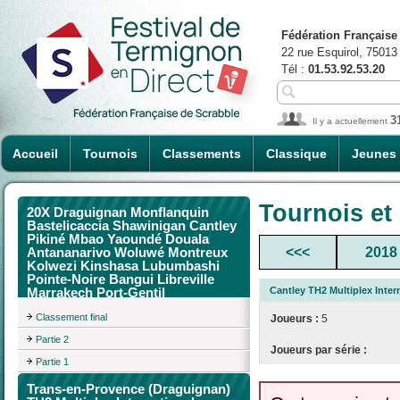
Fédération Française
22 rue Esquirol, 75013
Tél :
01.53.92.53.20
3
Il y a actuellement
Accueil
Tournois
Classements
Classique
Jeunes
Tournois et
20X Draguignan Monflanquin
Bastelicaccia Shawinigan Cantley
Pikiné Mbao Yaoundé Douala
<<<
2018
Antananarivo Woluwé Montreux
Kolwezi Kinshasa Lubumbashi
Pointe-Noire Bangui Libreville
Cantley TH2 Multiplex Inte
Marrakech Port-Gentil
Classement final
Joueurs :
5
Partie 2
Joueurs par série :
Partie 1
Trans-en-Provence (Draguignan)