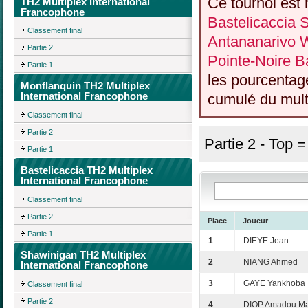
Ce tournoi est 
TH2 Multiplex International
Francophone
Bastelicaccia
Classement final
Antananarivo 
Partie 2
Pointe-Noire Ba
Partie 1
les pourcentag
Monflanquin TH2 Multiplex
International Francophone
cumulé du multi
Classement final
Partie 2
Partie 2 - Top 
Partie 1
Bastelicaccia TH2 Multiplex
International Francophone
Classement final
Partie 2
Place
Joueur
Partie 1
1
DIEYE Jean
Shawinigan TH2 Multiplex
2
NIANG Ahmed
International Francophone
3
GAYE Yankhoba
Classement final
Partie 2
4
DIOP Amadou M