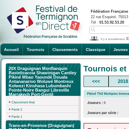
Fédération Française
22 rue Esquirol, 75013
Tél :
01.53.92.53.20
3
Il y a actuellement
Accueil
Tournois
Classements
Classique
Jeunes
Tournois et
20X Draguignan Monflanquin
Bastelicaccia Shawinigan Cantley
Pikiné Mbao Yaoundé Douala
<<<
2018
Antananarivo Woluwé Montreux
Kolwezi Kinshasa Lubumbashi
Pointe-Noire Bangui Libreville
Pikiné TH2 Multiplex Inter
Marrakech Port-Gentil
Classement final
Joueurs :
9
Partie 2
Joueurs par série :
Partie 1
Trans-en-Provence (Draguignan)