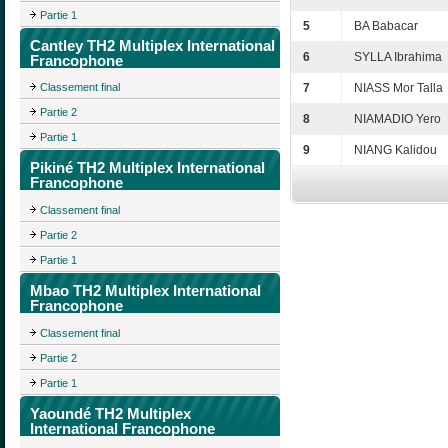
Partie 1
5
BA Babacar
Cantley TH2 Multiplex International
6
SYLLA Ibrahima
Francophone
Classement final
7
NIASS Mor Talla
Partie 2
8
NIAMADIO Yero
Partie 1
9
NIANG Kalidou
Pikiné TH2 Multiplex International
Francophone
Classement final
Partie 2
Partie 1
Mbao TH2 Multiplex International
Francophone
Classement final
Partie 2
Partie 1
Yaoundé TH2 Multiplex
International Francophone