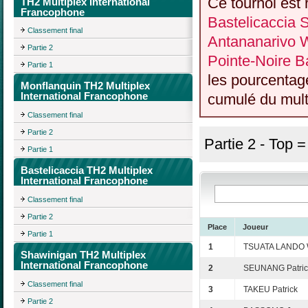
Ce tournoi est 
TH2 Multiplex International
Francophone
Bastelicaccia
Classement final
Antananarivo 
Partie 2
Pointe-Noire Ba
Partie 1
les pourcentag
Monflanquin TH2 Multiplex
International Francophone
cumulé du multi
Classement final
Partie 2
Partie 2 - Top 
Partie 1
Bastelicaccia TH2 Multiplex
International Francophone
Classement final
Partie 2
Place
Joueur
Partie 1
1
TSUATA LANDO W
Shawinigan TH2 Multiplex
International Francophone
2
SEUNANG Patrick
Classement final
3
TAKEU Patrick
Partie 2