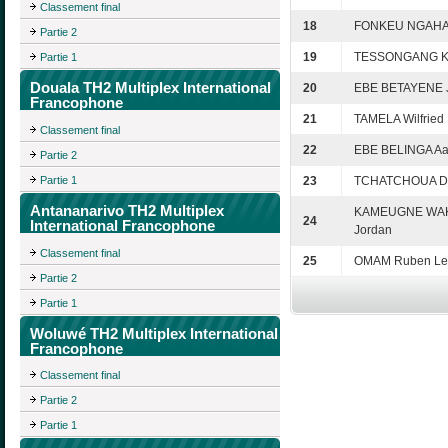
Classement final
18
FONKEU NGAHAN
Partie 2
19
TESSONGANG K
Partie 1
Douala TH2 Multiplex International
20
EBE BETAYENE J
Francophone
21
TAMELA Wilfried
Classement final
22
EBE BELINGA Aa
Partie 2
Partie 1
23
TCHATCHOUA Da
Antananarivo TH2 Multiplex
KAMEUGNE WAK
24
International Francophone
Jordan
Classement final
25
OMAM Ruben Le
Partie 2
Partie 1
Woluwé TH2 Multiplex International
Francophone
Classement final
Partie 2
Partie 1