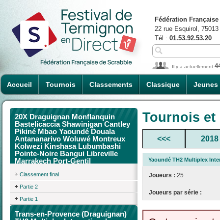
Fédération Française
22 rue Esquirol, 75013
Tél :
01.53.92.53.20
4
Il y a actuellement
Accueil
Tournois
Classements
Classique
Jeunes
Tournois et
20X Draguignan Monflanquin
Bastelicaccia Shawinigan Cantley
Pikiné Mbao Yaoundé Douala
<<<
2018
Antananarivo Woluwé Montreux
Kolwezi Kinshasa Lubumbashi
Pointe-Noire Bangui Libreville
Yaoundé TH2 Multiplex Int
Marrakech Port-Gentil
Classement final
Joueurs :
25
Partie 2
Joueurs par série :
Partie 1
Trans-en-Provence (Draguignan)