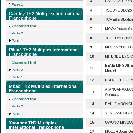
4
BASSOMO Jean-
Partie 1
4
TSOUNGUI Antoi
Cantley TH2 Multiplex International
Francophone
6
TCHEBE Stéphan
Classement final
7
MOWA Youssofa
Partie 2
8
TCHOUYO Eric S
Partie 1
9
MOHAMADOU Ba
Pikiné TH2 Multiplex International
Francophone
10
MITENDE EYOKO
Classement final
BEME LINGUINE
11
Partie 2
Marcel
Partie 1
12
NKOUETE CHEWA
Mbao TH2 Multiplex International
ATANGANA ATAN
Francophone
13
Georges
Classement final
14
DALLE MBONGUE
Partie 2
14
YENE AMOUGOU 
Partie 1
Yaoundé TH2 Multiplex
16
OWONO MIMBOE
International Francophone
17
MOLUH Jean-Gu