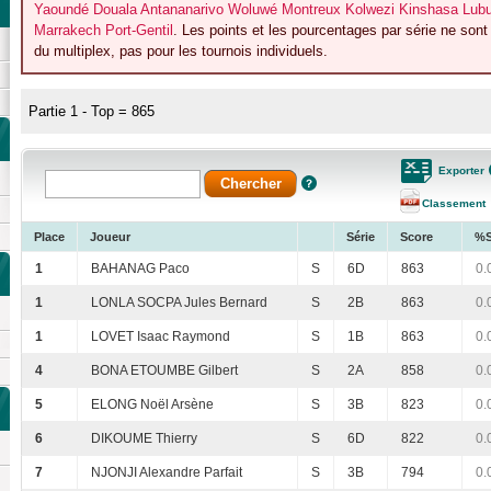
Yaoundé Douala Antananarivo Woluwé Montreux Kolwezi Kinshasa Lubum
Marrakech Port-Gentil
. Les points et les pourcentages par série ne son
du multiplex, pas pour les tournois individuels.
Partie 1 - Top = 865
Exporter
Classement
Place
Joueur
Série
Score
%
1
BAHANAG Paco
S
6D
863
0.
1
LONLA SOCPA Jules Bernard
S
2B
863
0.
1
LOVET Isaac Raymond
S
1B
863
0.
4
BONA ETOUMBE Gilbert
S
2A
858
0.
5
ELONG Noël Arsène
S
3B
823
0.
6
DIKOUME Thierry
S
6D
822
0.
7
NJONJI Alexandre Parfait
S
3B
794
0.