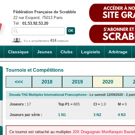
Fédération Française de Scrabble
22 rue Esquirol, 75013 Paris
Tél :
01.53.92.53.20
414
Il y a actuellement
visiteurs
Classique
Jeunes
Clubs
Logiciels
Arbitrage
Tournois et Compétitions
<<<
2018
2019
2020
Douala TH2 Multiplex International Francophone
- Le samedi 12/09/2020 - 2 parti
Joueurs :
17
Top P1 =
865
CI
=
1.0
M =
0
Joueurs par série :
1 N1
3 N2
4 N3
Ce tournoi est rattaché au multiplex
20X Draguignan Monflanquin Bastel