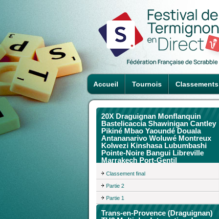
Accueil
Tournois
Classements
20X Draguignan Monflanquin
Bastelicaccia Shawinigan Cantley
Pikiné Mbao Yaoundé Douala
Antananarivo Woluwé Montreux
Kolwezi Kinshasa Lubumbashi
Pointe-Noire Bangui Libreville
Marrakech Port-Gentil
Classement final
Partie 2
Partie 1
Trans-en-Provence (Draguignan)