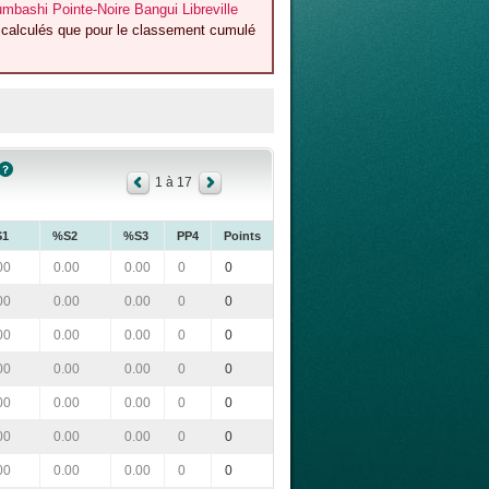
bashi Pointe-Noire Bangui Libreville
t calculés que pour le classement cumulé
1 à 17
S1
%S2
%S3
PP4
Points
00
0.00
0.00
0
0
00
0.00
0.00
0
0
00
0.00
0.00
0
0
00
0.00
0.00
0
0
00
0.00
0.00
0
0
00
0.00
0.00
0
0
00
0.00
0.00
0
0