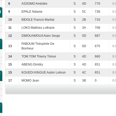
8
ASSOMO Amédée
S
4D
770
0.
l
9
EPALE Ndame
S
5C
738
0.
10
BIDOLE Francis Martial
S
2B
716
0.
11
LOKO Mathieu Lothaire
S
3A
708
0.
12
DIMOUAMOUA Alain Serge
S
5D
687
0.
FABOUM Théophile De
13
S
6D
675
0.
Bonheur
14
TOM TOM Thierry Trésor
S
4D
660
0.
15
ABENG Dimitry
S
4D
651
0.
15
KOUEDI KINGUE Aubin Lebrun
S
4C
651
0.
17
MOMO Jean
S
3B
0
0.