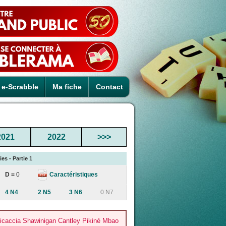
e-Scrabble
Ma fiche
Contact
2021
2022
>>>
es - Partie 1
Caractéristiques
D =
0
4 N4
2 N5
3 N6
0 N7
icaccia Shawinigan Cantley Pikiné Mbao