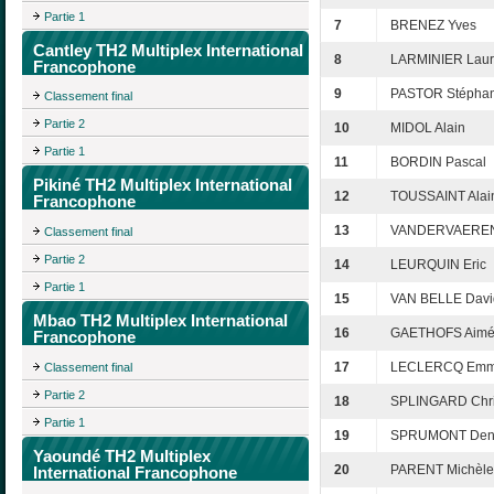
Partie 1
7
BRENEZ Yves
Cantley TH2 Multiplex International
8
LARMINIER Laur
Francophone
9
PASTOR Stépha
Classement final
Partie 2
10
MIDOL Alain
Partie 1
11
BORDIN Pascal
Pikiné TH2 Multiplex International
12
TOUSSAINT Alai
Francophone
13
VANDERVAEREN
Classement final
Partie 2
14
LEURQUIN Eric
Partie 1
15
VAN BELLE Davi
Mbao TH2 Multiplex International
16
GAETHOFS Aim
Francophone
17
LECLERCQ Emm
Classement final
Partie 2
18
SPLINGARD Chri
Partie 1
19
SPRUMONT Den
Yaoundé TH2 Multiplex
20
PARENT Michèle
International Francophone