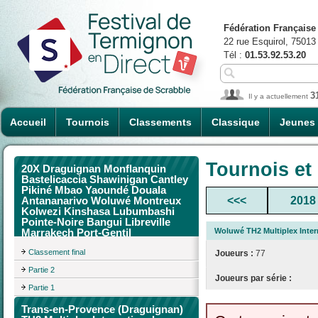
Fédération Française
22 rue Esquirol, 75013
Tél :
01.53.92.53.20
3
Il y a actuellement
Accueil
Tournois
Classements
Classique
Jeunes
Tournois et
20X Draguignan Monflanquin
Bastelicaccia Shawinigan Cantley
Pikiné Mbao Yaoundé Douala
<<<
2018
Antananarivo Woluwé Montreux
Kolwezi Kinshasa Lubumbashi
Pointe-Noire Bangui Libreville
Woluwé TH2 Multiplex Inte
Marrakech Port-Gentil
Classement final
Joueurs :
77
Partie 2
Joueurs par série :
Partie 1
Trans-en-Provence (Draguignan)