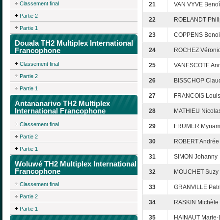
Classement final
21
VAN VYVE Benoî
Partie 2
22
ROELANDT Phili
Partie 1
23
COPPENS Benoi
Douala TH2 Multiplex International
Francophone
24
ROCHEZ Véroni
Classement final
25
VANESCOTE Ann
Partie 2
26
BISSCHOP Clau
Partie 1
27
FRANCOIS Loui
Antananarivo TH2 Multiplex
International Francophone
28
MATHIEU Nicola
Classement final
29
FRUMER Myria
Partie 2
30
ROBERT Andrée
Partie 1
31
SIMON Johanny
Woluwé TH2 Multiplex International
Francophone
32
MOUCHET Suzy
Classement final
33
GRANVILLE Patri
Partie 2
34
RASKIN Michèle
Partie 1
35
HAINAUT Marie-