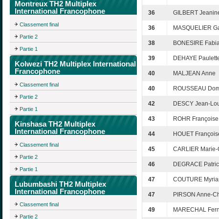
Montreux TH2 Multiplex
International Francophone
36
GILBERT Jeanin
Classement final
36
MASQUELIER Ga
Partie 2
38
BONESIRE Fabi
Partie 1
39
DEHAYE Paulett
Kolwezi TH2 Multiplex International
Francophone
40
MALJEAN Anne
Classement final
40
ROUSSEAU Dom
Partie 2
42
DESCY Jean-Lou
Partie 1
43
ROHR Françoise
Kinshasa TH2 Multiplex
International Francophone
44
HOUET François
Classement final
45
CARLIER Marie-C
Partie 2
46
DEGRACE Patric
Partie 1
47
COUTURE Myri
Lubumbashi TH2 Multiplex
International Francophone
47
PIRSON Anne-Chr
Classement final
49
MARECHAL Fer
Partie 2