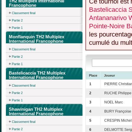
Ce tournoi est 
TH2 Multiplex International
Francophone
Bastelicaccia
Classement final
Antananarivo 
Partie 2
Pointe-Noire Ba
Partie 1
les pourcentag
Monflanquin TH2 Multiplex
International Francophone
cumulé du multi
Classement final
Partie 2
Partie 1
Bastelicaccia TH2 Multiplex
Place
Joueur
International Francophone
1
PIERRE Christia
Classement final
Partie 2
2
RUCHE Philippe
Partie 1
3
NOEL Marc
Shawinigan TH2 Multiplex
4
BURY Françoise
International Francophone
5
CRESPIN Michel
Classement final
Partie 2
6
DELMOTTE Serg