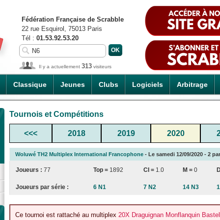
Fédération Française de Scrabble
22 rue Esquirol, 75013 Paris
Tél :
01.53.92.53.20
313
Il y a actuellement
visiteurs
Classique
Jeunes
Clubs
Logiciels
Arbitrage
Tournois et Compétitions
<<<
2018
2019
2020
Woluwé TH2 Multiplex International Francophone
- Le samedi 12/09/2020 - 2 par
Joueurs :
77
Top =
1892
CI
=
1.0
M =
0
Joueurs par série :
6 N1
7 N2
14 N3
1
Ce tournoi est rattaché au multiplex
20X Draguignan Monflanquin Bastel