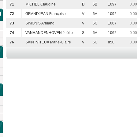
71
MICHEL Claudine
D
6B
1097
0.00
l
72
GRANDJEAN Françoise
V
6A
1092
0.00
73
SIMONIS Armand
V
6C
1087
0.00
74
VANHANDENHOVEN Joëlle
S
6A
1062
0.00
76
SAINTVITEUX Marie-Claire
V
6C
850
0.00