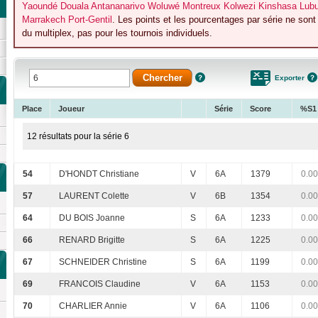
Yaoundé Douala Antananarivo Woluwé Montreux Kolwezi Kinshasa Lubum
Marrakech Port-Gentil
. Les points et les pourcentages par série ne son
du multiplex, pas pour les tournois individuels.
Exporter
Place
Joueur
Série
Score
%S1
12 résultats pour la série 6
54
D'HONDT Christiane
V
6A
1379
0.00
57
LAURENT Colette
V
6B
1354
0.00
64
DU BOIS Joanne
S
6A
1233
0.00
66
RENARD Brigitte
S
6A
1225
0.00
67
SCHNEIDER Christine
S
6A
1199
0.00
69
FRANCOIS Claudine
V
6A
1153
0.00
70
CHARLIER Annie
V
6A
1106
0.00