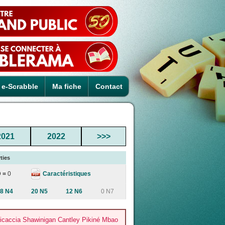
e-Scrabble
Ma fiche
Contact
2021
2022
>>>
ties
Caractéristiques
D =
0
8 N4
20 N5
12 N6
0 N7
icaccia Shawinigan Cantley Pikiné Mbao