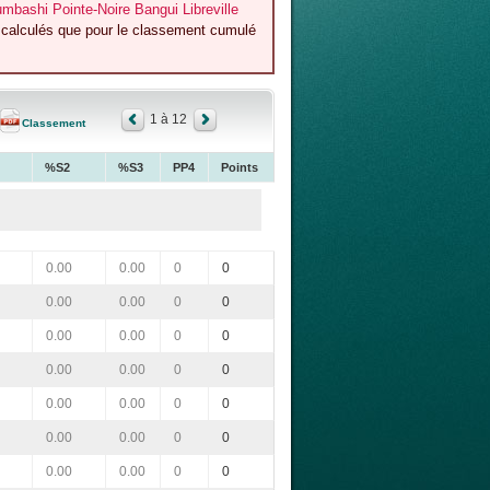
bashi Pointe-Noire Bangui Libreville
t calculés que pour le classement cumulé
1 à 12
Classement
%S2
%S3
PP4
Points
0.00
0.00
0
0
0.00
0.00
0
0
0.00
0.00
0
0
0.00
0.00
0
0
0.00
0.00
0
0
0.00
0.00
0
0
0.00
0.00
0
0