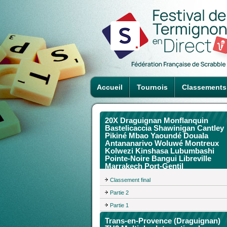
Accueil
Tournois
Classements
20X Draguignan Monflanquin
Bastelicaccia Shawinigan Cantley
Pikiné Mbao Yaoundé Douala
Antananarivo Woluwé Montreux
Kolwezi Kinshasa Lubumbashi
Pointe-Noire Bangui Libreville
Marrakech Port-Gentil
Classement final
Partie 2
Partie 1
Trans-en-Provence (Draguignan)