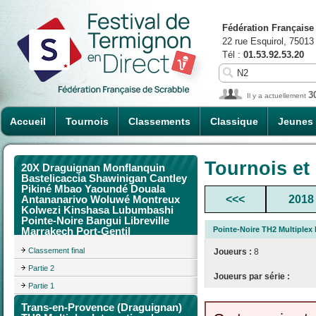
Fédération Française
22 rue Esquirol, 75013
Tél :
01.53.92.53.20
3
Il y a actuellement
Accueil
Tournois
Classements
Classique
Jeunes
Tournois et
20X Draguignan Monflanquin
Bastelicaccia Shawinigan Cantley
Pikiné Mbao Yaoundé Douala
<<<
2018
Antananarivo Woluwé Montreux
Kolwezi Kinshasa Lubumbashi
Pointe-Noire Bangui Libreville
Pointe-Noire TH2 Multiplex
Marrakech Port-Gentil
Classement final
Joueurs :
8
Partie 2
Joueurs par série :
Partie 1
Trans-en-Provence (Draguignan)