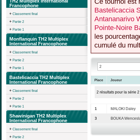
Ce tournoi est 
TH2 Multiplex International
Francophone
Bastelicaccia
Classement final
Antananarivo 
Partie 2
Pointe-Noire Ba
Partie 1
les pourcentag
Monflanquin TH2 Multiplex
International Francophone
cumulé du multi
Classement final
Partie 2
Partie 1
Bastelicaccia TH2 Multiplex
Place
Joueur
International Francophone
Classement final
2 résultats pour la série 2
Partie 2
Partie 1
1
MALOKI Daley
Shawinigan TH2 Multiplex
3
BOUKA Wencesl
International Francophone
Classement final
Partie 2