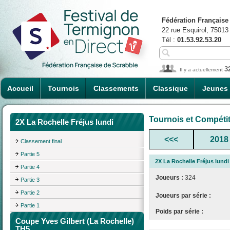
Fédération Française
22 rue Esquirol, 75013
Tél :
01.53.92.53.20
3
Il y a actuellement
Accueil
Tournois
Classements
Classique
Jeunes
Tournois et Compéti
2X La Rochelle Fréjus lundi
<<<
2018
Classement final
Partie 5
2X La Rochelle Fréjus lundi
Partie 4
Joueurs :
324
Partie 3
Partie 2
Joueurs par série :
Partie 1
Poids par série :
Coupe Yves Gilbert (La Rochelle)
TH5