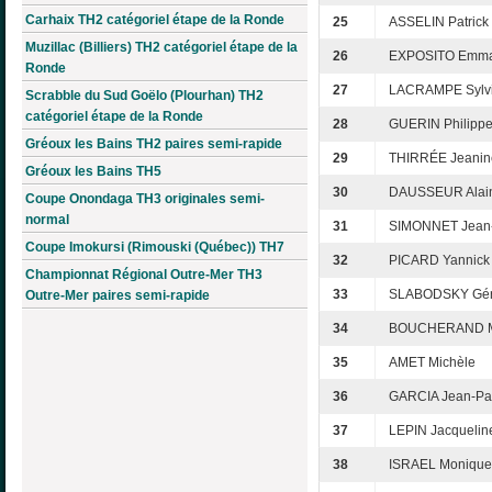
Carhaix TH2 catégoriel étape de la Ronde
25
ASSELIN Patrick
Muzillac (Billiers) TH2 catégoriel étape de la
26
EXPOSITO Emma
Ronde
27
LACRAMPE Sylv
Scrabble du Sud Goëlo (Plourhan) TH2
catégoriel étape de la Ronde
28
GUERIN Philipp
Gréoux les Bains TH2 paires semi-rapide
29
THIRRÉE Jeanin
Gréoux les Bains TH5
30
DAUSSEUR Alai
Coupe Onondaga TH3 originales semi-
normal
31
SIMONNET Jean
Coupe Imokursi (Rimouski (Québec)) TH7
32
PICARD Yannick
Championnat Régional Outre-Mer TH3
33
SLABODSKY Gér
Outre-Mer paires semi-rapide
34
BOUCHERAND M
35
AMET Michèle
36
GARCIA Jean-Pa
37
LEPIN Jacquelin
38
ISRAEL Monique