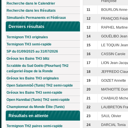
Françoise
Recherche dans le Calendrier
11
BOURLON Anne-
Recherche dans les Résultats
Simultanés Permanents et Fédéraux
12
FRANÇOIS Frédé
Derniers résultats
12
RAPHEL Martine
14
GOUËLIBO Jean
Termignon TH3 originales
Termignon TH3 semi-rapide
15
LE TOQUIN Jean
SP du 01/09/2025 au 31/07/2026
16
CASSIN Carole
Gréoux les Bains TH3 blitz
17
LION Jean-Jacq
Scrabble du Sud Goëlo (Plourhan) TH2
catégoriel étape de la Ronde
18
JEFFREDO Clau
Gréoux les Bains TH3 originales
19
GOIZET Annette
Open Salammbô (Tunis) TH2 semi-rapide
20
MATHIOTTE Dom
Gréoux les Bains TH3 semi-rapide
21
CHABAUD Miche
Open Hannibal (Tunis) TH2 semi-rapide
Championnat du Monde Élite (Tunis)
22
LAUBRETON Fra
Résultats en attente
23
SAUL Olivier
24
DARCIAL Tonia
Termignon TH2 paires semi-rapide