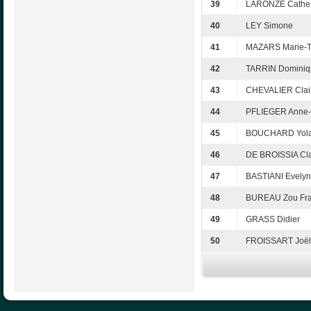
39
LARONZE Cather
40
LEY Simone
41
MAZARS Marie-T
42
TARRIN Dominiq
43
CHEVALIER Clai
44
PFLIEGER Anne-
45
BOUCHARD Yol
46
DE BROISSIA Cl
47
BASTIANI Evely
48
BUREAU Zou Fra
49
GRASS Didier
50
FROISSART Joël