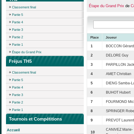
Étape du Grand Prix
de
C
Classement final
Partie 5
Partie 4
Partie 3
Partie 2
Place
Joueur
Partie 1
1
BOCCON Gérard
Étape du Grand Prix
2
DELORE Guy
Fréjus TH5
3
PARPILLON Jack
Classement final
4
AMET Christian
Partie 5
5
DIENG Samba-L
Partie 4
6
BUHOT Hubert
Partie 3
7
FOURMOND Mic
Partie 2
Partie 1
8
SPRINGER Robe
Tournois et Compétitions
9
PREVOT Laurent
CANIVEZ Marie-
Accueil
10