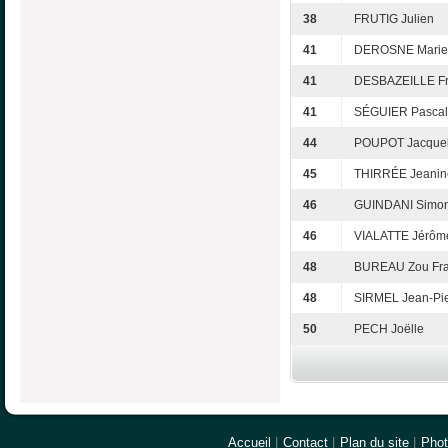
38
FRUTIG Julien
41
DEROSNE Marie
41
DESBAZEILLE Fr
41
SÉGUIER Pascal
44
POUPOT Jacquel
45
THIRRÉE Jeanin
46
GUINDANI Simo
46
VIALATTE Jérôm
48
BUREAU Zou Fra
48
SIRMEL Jean-Pie
50
PECH Joëlle
Accueil
|
Contact
|
Plan du site
|
Pho