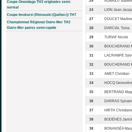
24
AUBRIOT Isabell
Coupe Onondaga TH3 originales semi-
normal
24
LION Jean-Jacq
Coupe Imokursi (Rimouski (Québec)) TH7
27
DOUCET Martin
Championnat Régional Outre-Mer TH3
Outre-Mer paires semi-rapide
28
DARCIAL Tonia
29
TURIAF Nicole
30
BOUCHERAND M
31
LACRAMPE Sylv
32
BOUCHERAND Ma
33
AMET Christian
34
HOCQ Genevièv
35
BERTRAND Mag
36
DARRAS Sylvai
37
HIRTH Christian
38
BODÉNÈS Janic
38
BONANSÉA Mar