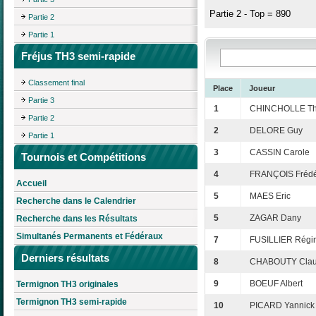
Partie 2 - Top = 890
Partie 2
Partie 1
Fréjus TH3 semi-rapide
Classement final
Place
Joueur
Partie 3
1
CHINCHOLLE Thi
Partie 2
2
DELORE Guy
Partie 1
3
CASSIN Carole
Tournois et Compétitions
4
FRANÇOIS Frédé
Accueil
5
MAES Eric
Recherche dans le Calendrier
5
ZAGAR Dany
Recherche dans les Résultats
Simultanés Permanents et Fédéraux
7
FUSILLIER Régi
Derniers résultats
8
CHABOUTY Clau
9
BOEUF Albert
Termignon TH3 originales
Termignon TH3 semi-rapide
10
PICARD Yannick