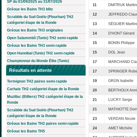
SP du 01/09/2025 au 31/07/2026
11
DMITRUK Martin
Gréoux les Bains TH3 blitz
12
JEFFREDO Clau
Scrabble du Sud Goëlo (Plourhan) TH2
catégoriel étape de la Ronde
13
SÉGUIER Martin
Gréoux les Bains TH3 originales
14
D'HONT Gérard
Open Salammbô (Tunis) TH2 semi-rapide
15
BONIN Philippe
Gréoux les Bains TH3 semi-rapide
15
DOL Jean
Open Hannibal (Tunis) TH2 semi-rapide
Championnat du Monde Élite (Tunis)
17
MARCHAND Clau
Résultats en attente
17
SPRINGER Robe
19
GRÜN Isabelle
Termignon TH2 paires semi-rapide
Carhaix TH2 catégoriel étape de la Ronde
20
BERTHOUX Anni
Muzillac (Billiers) TH2 catégoriel étape de la
21
LUCRY Serge
Ronde
21
MATHIOTTE Dom
Scrabble du Sud Goëlo (Plourhan) TH2
catégoriel étape de la Ronde
23
VERDAN Nicole
Gréoux les Bains TH2 paires semi-rapide
24
AMET Michèle
Gréoux les Bains TH5