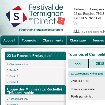
Fédération Française
22 rue Esquirol, 75013
Tél :
01.53.92.53.20
2
Il y a actuellement
Accueil
Tournois
Classements
Classique
Jeunes
Tournois et Compéti
2X La Rochelle Fréjus jeudi
<<<
2018
Classement final
Partie 3
2X La Rochelle Fréjus jeudi
Partie 2
Joueurs :
182
Partie 1
Coupe des Minimes (La Rochelle)
Joueurs par série :
TH3 semi-rapide
Poids par série :
Classement final
Partie 3