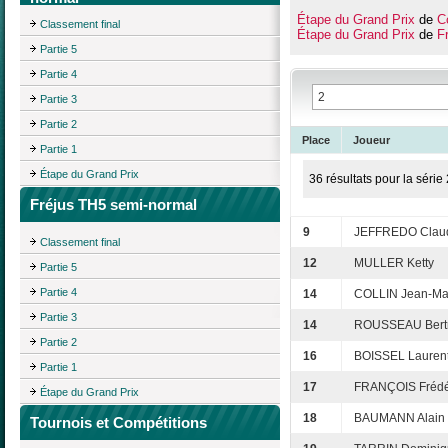
Étape du Grand Prix
de
C
Classement final
Étape du Grand Prix
de
F
Partie 5
Partie 4
Partie 3
Partie 2
Place
Joueur
Partie 1
Étape du Grand Prix
36 résultats pour la série 
Fréjus TH5 semi-normal
9
JEFFREDO Clau
Classement final
12
MULLER Ketty
Partie 5
Partie 4
14
COLLIN Jean-Ma
Partie 3
14
ROUSSEAU Bert
Partie 2
16
BOISSEL Lauren
Partie 1
17
FRANÇOIS Frédé
Étape du Grand Prix
18
BAUMANN Alain
Tournois et Compétitions