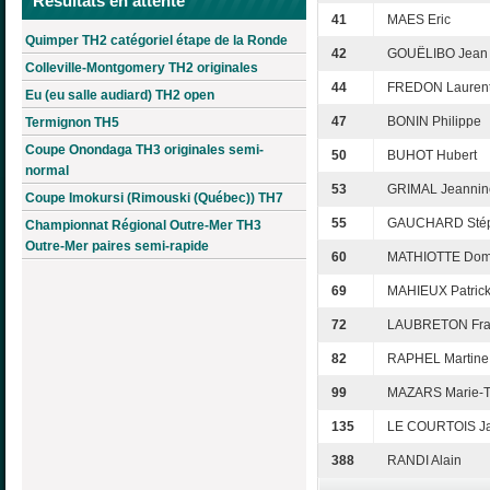
Résultats en attente
41
MAES Eric
Quimper TH2 catégoriel étape de la Ronde
42
GOUËLIBO Jean
Colleville-Montgomery TH2 originales
44
FREDON Lauren
Eu (eu salle audiard) TH2 open
47
BONIN Philippe
Termignon TH5
Coupe Onondaga TH3 originales semi-
50
BUHOT Hubert
normal
53
GRIMAL Jeannin
Coupe Imokursi (Rimouski (Québec)) TH7
55
GAUCHARD Sté
Championnat Régional Outre-Mer TH3
Outre-Mer paires semi-rapide
60
MATHIOTTE Dom
69
MAHIEUX Patric
72
LAUBRETON Fra
82
RAPHEL Martine
99
MAZARS Marie-T
135
LE COURTOIS Ja
388
RANDI Alain