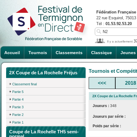
Fédération Française
22 rue Esquirol, 75013
Tél :
01.53.92.53.20
3
Il y a actuellement
Accueil
Tournois
Classements
Classique
Jeunes
Tournois et Compéti
2X Coupe de La Rochelle Fréjus
<<<
2018
Classement final
Partie 5
2X Coupe de La Rochelle Fr
Partie 4
Joueurs :
348
Partie 3
Partie 2
Joueurs par série :
Partie 1
Poids par série :
Coupe de La Rochelle TH5 semi-
normal