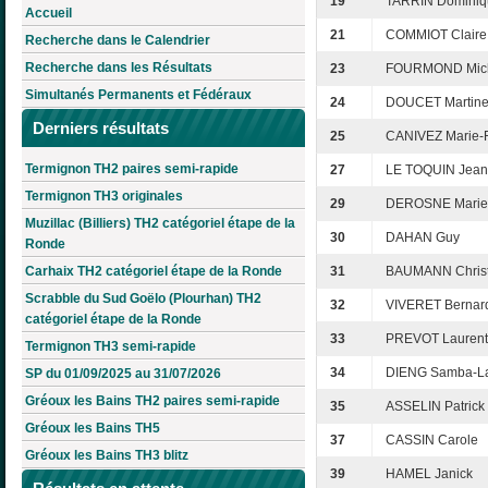
19
TARRIN Dominiq
Accueil
21
COMMIOT Claire
Recherche dans le Calendrier
Recherche dans les Résultats
23
FOURMOND Mic
Simultanés Permanents et Fédéraux
24
DOUCET Martin
Derniers résultats
25
CANIVEZ Marie-F
Termignon TH2 paires semi-rapide
27
LE TOQUIN Jean
Termignon TH3 originales
29
DEROSNE Marie
Muzillac (Billiers) TH2 catégoriel étape de la
30
DAHAN Guy
Ronde
Carhaix TH2 catégoriel étape de la Ronde
31
BAUMANN Christ
Scrabble du Sud Goëlo (Plourhan) TH2
32
VIVERET Bernar
catégoriel étape de la Ronde
33
PREVOT Laurent
Termignon TH3 semi-rapide
34
DIENG Samba-L
SP du 01/09/2025 au 31/07/2026
Gréoux les Bains TH2 paires semi-rapide
35
ASSELIN Patrick
Gréoux les Bains TH5
37
CASSIN Carole
Gréoux les Bains TH3 blitz
39
HAMEL Janick