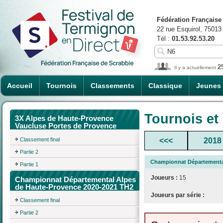
Fédération Française
22 rue Esquirol, 75013
Tél :
01.53.92.53.20
2
Il y a actuellement
Accueil
Tournois
Classements
Classique
Jeunes
Tournois et
3X Alpes de Haute-Provence
Vaucluse Portes de Provence
Classement final
<<<
2018
Partie 2
Championnat Départemental
Partie 1
Joueurs :
15
Championnat Départemental Alpes
de Haute-Provence 2020-2021 TH2
Joueurs par série :
Classement final
Partie 2