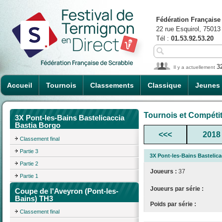
Fédération Française
22 rue Esquirol, 75013
Tél :
01.53.92.53.20
3
Il y a actuellement
Accueil
Tournois
Classements
Classique
Jeunes
Tournois et Compéti
3X Pont-les-Bains Bastelicaccia
Bastia Borgo
<<<
2018
Classement final
Partie 3
3X Pont-les-Bains Bastelic
Partie 2
Joueurs :
37
Partie 1
Joueurs par série :
Coupe de l'Aveyron (Pont-les-
Bains) TH3
Poids par série :
Classement final