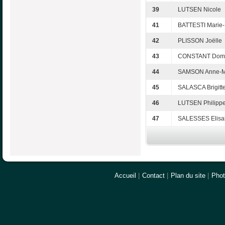
39
LUTSEN Nicole
41
BATTESTI Marie
42
PLISSON Joëlle
43
CONSTANT Domi
44
SAMSON Anne-M
45
SALASCA Brigitt
46
LUTSEN Philipp
47
SALESSES Elisa
Accueil
|
Contact
|
Plan du site
|
Pho