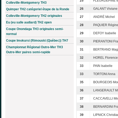
25
FLEURDÉPINE M
Colleville-Montgomery TH3
26
GALANT Viviane
Quimper TH2 catégoriel étape de la Ronde
Colleville-Montgomery TH2 originales
27
ANDRÉ Michel
Eu (eu salle audiard) TH2 open
28
PAQUIER Régin
Coupe Onondaga TH3 originales semi-
29
DEFOY Isabelle
normal
Coupe Imokursi (Rimouski (Québec)) TH7
30
PIERANTONI Fra
Championnat Régional Outre-Mer TH3
31
BERTRAND Mag
Outre-Mer paires semi-rapide
32
HOREL Florence
33
PAIN Isabelle
33
TORTONI Anna
35
BOURGEOIS Mo
36
LANGERAULT Ma
37
CACCAVELLI Mic
38
BERNARDINI Fra
39
LIPNICK Christia