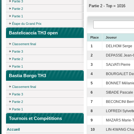
Partie 3
Partie 2 - Top = 1016
Partie 2
Partie 1
Étape du Grand Prix
Bastelicaccia TH3 open
Place
Joueur
Classement final
1
DELHOM Serge
Partie 3
2
DEPASSE Jean-
Partie 2
3
SALVATI Pierre
Partie 1
4
BOURGALET Da
Bastia Borgo TH3
5
BONNET Mélani
Classement final
6
SIBADE Pascale
Partie 3
7
BECONCINI Bern
Partie 2
Partie 1
8
LOFREDI Sylvett
Tournois et Compétitions
9
MAZARS Marie-T
Accueil
10
LIN-KWANG Chan