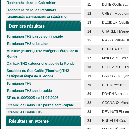
Recherche dans le Calendrier
11
DUTERQUE Sab
Recherche dans les Résultats
12
CREST Madelei
Simultanés Permanents et Fédéraux
13
DESIDERI Sybill
Derniers résultats
14
CHARLET Marie-
Termignon TH2 paires semi-rapide
15
PIAZZA Marie-Cl
Termignon TH3 originales
16
HOREL Alain
Muzillac (Billiers) TH2 catégoriel étape de la
Ronde
17
MAILLARD Josia
Carhaix TH2 catégoriel étape de la Ronde
18
CECCARELLI Ev
Scrabble du Sud Goëlo (Plourhan) TH2
19
GARION Françoi
catégoriel étape de la Ronde
Termignon TH5
20
COUDRAY Nadi
Termignon TH3 semi-rapide
20
POYEN Monique
SP du 01/09/2025 au 31/07/2026
22
COGNAUX Miche
Gréoux les Bains TH2 paires semi-rapide
23
DEMINATI Flore
Gréoux les Bains TH5
Résultats en attente
24
HUDELOT Cécil