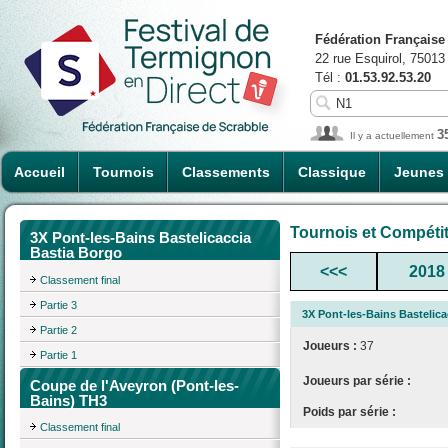
Fédération Française
22 rue Esquirol, 75013
Tél :
01.53.92.53.20
3
Il y a actuellement
Accueil
Tournois
Classements
Classique
Jeunes
Tournois et Compéti
3X Pont-les-Bains Bastelicaccia
Bastia Borgo
<<<
2018
Classement final
Partie 3
3X Pont-les-Bains Bastelic
Partie 2
Joueurs :
37
Partie 1
Joueurs par série :
Coupe de l'Aveyron (Pont-les-
Bains) TH3
Poids par série :
Classement final