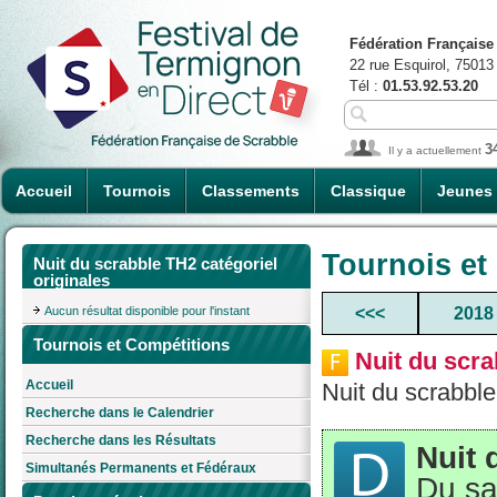
Fédération Française
22 rue Esquirol, 75013
Tél :
01.53.92.53.20
3
Il y a actuellement
Accueil
Tournois
Classements
Classique
Jeunes
Tournois et
Nuit du scrabble TH2 catégoriel
originales
Aucun résultat disponible pour l'instant
<<<
2018
Tournois et Compétitions
Nuit du scra
Accueil
Nuit du scrabble
Recherche dans le Calendrier
Recherche dans les Résultats
Nuit 
Simultanés Permanents et Fédéraux
Du sa