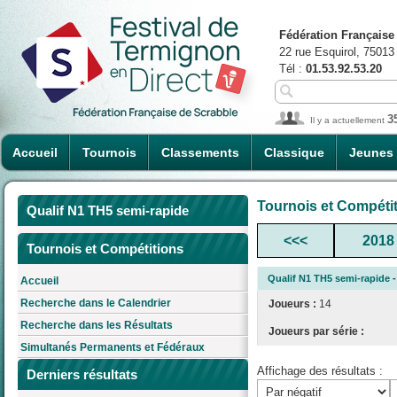
Fédération Française
22 rue Esquirol, 75013
Tél :
01.53.92.53.20
3
Il y a actuellement
Accueil
Tournois
Classements
Classique
Jeunes
Tournois et Compéti
Qualif N1 TH5 semi-rapide
<<<
2018
Tournois et Compétitions
Qualif N1 TH5 semi-rapide
-
Accueil
Recherche dans le Calendrier
Joueurs :
14
Recherche dans les Résultats
Joueurs par série :
Simultanés Permanents et Fédéraux
Affichage des résultats :
Derniers résultats