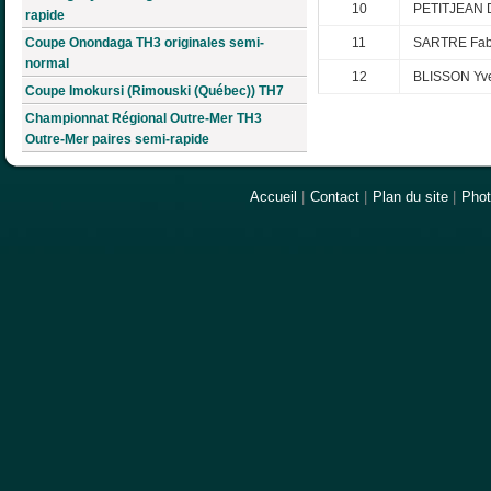
10
PETITJEAN D
rapide
Coupe Onondaga TH3 originales semi-
11
SARTRE Fab
normal
12
BLISSON Yv
Coupe Imokursi (Rimouski (Québec)) TH7
Championnat Régional Outre-Mer TH3
Outre-Mer paires semi-rapide
Accueil
|
Contact
|
Plan du site
|
Pho