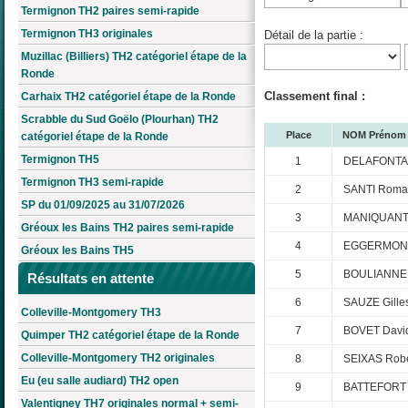
Termignon TH2 paires semi-rapide
Termignon TH3 originales
Détail de la partie :
Muzillac (Billiers) TH2 catégoriel étape de la
Ronde
Classement final :
Carhaix TH2 catégoriel étape de la Ronde
Scrabble du Sud Goëlo (Plourhan) TH2
Place
NOM Prénom
catégoriel étape de la Ronde
Termignon TH5
1
DELAFONTA
Termignon TH3 semi-rapide
2
SANTI Roma
SP du 01/09/2025 au 31/07/2026
3
MANIQUANT 
Gréoux les Bains TH2 paires semi-rapide
4
EGGERMONT
Gréoux les Bains TH5
5
BOULIANNE 
Résultats en attente
6
SAUZE Gille
Colleville-Montgomery TH3
7
BOVET Davi
Quimper TH2 catégoriel étape de la Ronde
Colleville-Montgomery TH2 originales
8
SEIXAS Robe
Eu (eu salle audiard) TH2 open
9
BATTEFORT
Valentigney TH7 originales normal + semi-