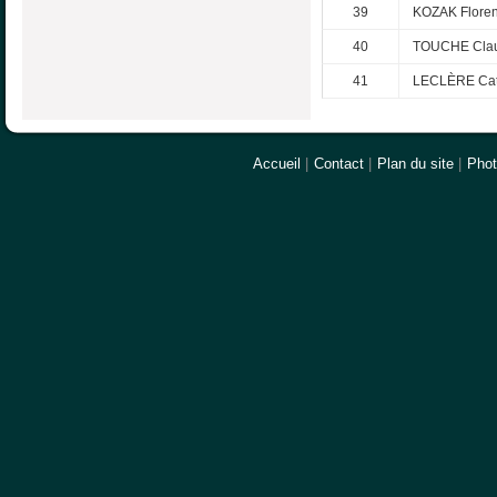
39
KOZAK Flore
40
TOUCHE Cla
41
LECLÈRE Cat
Accueil
|
Contact
|
Plan du site
|
Pho