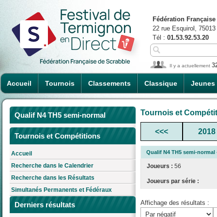
Fédération Française
22 rue Esquirol, 75013
Tél :
01.53.92.53.20
3
Il y a actuellement
Accueil
Tournois
Classements
Classique
Jeunes
Tournois et Compéti
Qualif N4 TH5 semi-normal
<<<
2018
Tournois et Compétitions
Qualif N4 TH5 semi-normal
Accueil
Recherche dans le Calendrier
Joueurs :
56
Recherche dans les Résultats
Joueurs par série :
Simultanés Permanents et Fédéraux
Affichage des résultats :
Derniers résultats