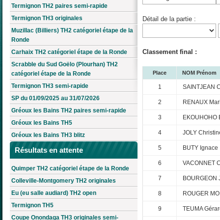
Termignon TH2 paires semi-rapide
Termignon TH3 originales
Détail de la partie :
Muzillac (Billiers) TH2 catégoriel étape de la
Ronde
Classement final :
Carhaix TH2 catégoriel étape de la Ronde
Scrabble du Sud Goëlo (Plourhan) TH2
Place
NOM Prénom
catégoriel étape de la Ronde
Termignon TH3 semi-rapide
1
SAINTJEAN C
SP du 01/09/2025 au 31/07/2026
2
RENAUX Mari
Gréoux les Bains TH2 paires semi-rapide
3
EKOUHOHO 
Gréoux les Bains TH5
4
JOLY Christin
Gréoux les Bains TH3 blitz
5
BUTY Ignace
Résultats en attente
6
VACONNET C
Quimper TH2 catégoriel étape de la Ronde
7
BOURGEON J
Colleville-Montgomery TH2 originales
Eu (eu salle audiard) TH2 open
8
ROUGER MOIN
Termignon TH5
9
TEUMA Gérar
Coupe Onondaga TH3 originales semi-