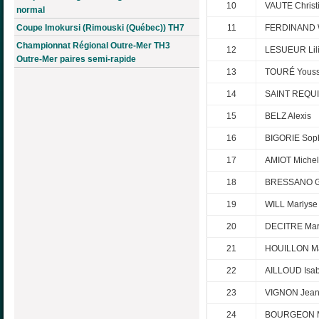
10
VAUTE Christ
normal
Coupe Imokursi (Rimouski (Québec)) TH7
11
FERDINAND W
Championnat Régional Outre-Mer TH3
12
LESUEUR Lil
Outre-Mer paires semi-rapide
13
TOURÉ Youss
14
SAINT REQUIE
15
BELZ Alexis
16
BIGORIE Sop
17
AMIOT Michel
18
BRESSANO G
19
WILL Marlyse
20
DECITRE Marg
21
HOUILLON Ma
22
AILLOUD Isab
23
VIGNON Jean
24
BOURGEON M