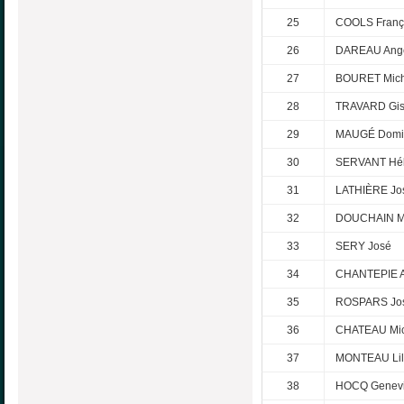
25
COOLS Franç
26
DAREAU Ange
27
BOURET Mich
28
TRAVARD Gis
29
MAUGÉ Domi
30
SERVANT Hé
31
LATHIÈRE Jo
32
DOUCHAIN M
33
SERY José
34
CHANTEPIE A
35
ROSPARS Jo
36
CHATEAU Mic
37
MONTEAU Lil
38
HOCQ Genev