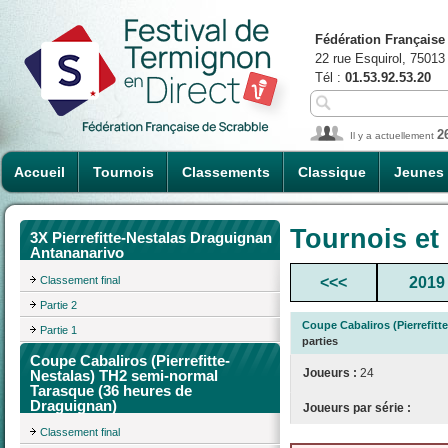
Fédération Française
22 rue Esquirol, 75013
Tél :
01.53.92.53.20
2
Il y a actuellement
Accueil
Tournois
Classements
Classique
Jeunes
Tournois et
3X Pierrefitte-Nestalas Draguignan
Antananarivo
Classement final
<<<
2019
Partie 2
Coupe Cabaliros (Pierrefit
Partie 1
parties
Coupe Cabaliros (Pierrefitte-
Joueurs :
24
Nestalas) TH2 semi-normal
Tarasque (36 heures de
Draguignan)
Joueurs par série :
Classement final