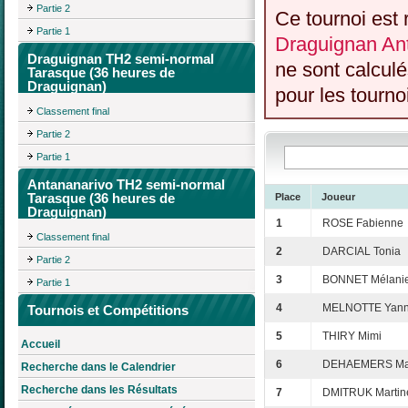
Partie 2
Ce tournoi est 
Partie 1
Draguignan An
Draguignan TH2 semi-normal
ne sont calcul
Tarasque (36 heures de
Draguignan)
pour les tourno
Classement final
Partie 2
Partie 1
Antananarivo TH2 semi-normal
Tarasque (36 heures de
Place
Joueur
Draguignan)
1
ROSE Fabienne
Classement final
2
DARCIAL Tonia
Partie 2
3
BONNET Mélani
Partie 1
4
MELNOTTE Yan
Tournois et Compétitions
5
THIRY Mimi
Accueil
6
DEHAEMERS Ma
Recherche dans le Calendrier
Recherche dans les Résultats
7
DMITRUK Martin