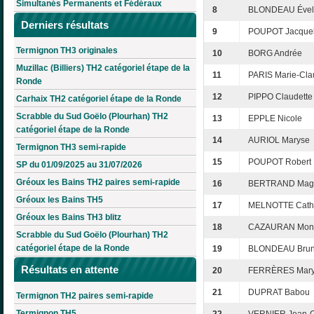
Simultanés Permanents et Fédéraux
8
BLONDEAU Ével
Derniers résultats
9
POUPOT Jacquel
Termignon TH3 originales
10
BORG Andrée
Muzillac (Billiers) TH2 catégoriel étape de la
11
PARIS Marie-Cl
Ronde
12
PIPPO Claudette
Carhaix TH2 catégoriel étape de la Ronde
Scrabble du Sud Goëlo (Plourhan) TH2
13
EPPLE Nicole
catégoriel étape de la Ronde
14
AURIOL Maryse
Termignon TH3 semi-rapide
15
POUPOT Robert
SP du 01/09/2025 au 31/07/2026
Gréoux les Bains TH2 paires semi-rapide
16
BERTRAND Mag
Gréoux les Bains TH5
17
MELNOTTE Cath
Gréoux les Bains TH3 blitz
18
CAZAURAN Mon
Scrabble du Sud Goëlo (Plourhan) TH2
catégoriel étape de la Ronde
19
BLONDEAU Bru
Résultats en attente
20
FERRÈRES Mar
21
DUPRAT Babou
Termignon TH2 paires semi-rapide
Termignon TH5