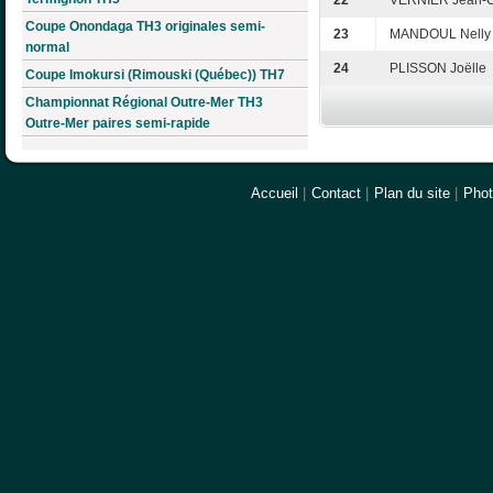
22
VERNIER Jean-
Coupe Onondaga TH3 originales semi-
23
MANDOUL Nelly
normal
24
PLISSON Joëlle
Coupe Imokursi (Rimouski (Québec)) TH7
Championnat Régional Outre-Mer TH3
Outre-Mer paires semi-rapide
Accueil
|
Contact
|
Plan du site
|
Pho