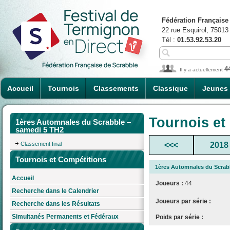
Fédération Française
22 rue Esquirol, 75013
Tél :
01.53.92.53.20
4
Il y a actuellement
Accueil
Tournois
Classements
Classique
Jeunes
Tournois et
1ères Automnales du Scrabble –
samedi 5 TH2
Classement final
<<<
2018
Tournois et Compétitions
1ères Automnales du Scrab
Accueil
Joueurs :
44
Recherche dans le Calendrier
Joueurs par série :
Recherche dans les Résultats
Simultanés Permanents et Fédéraux
Poids par série :