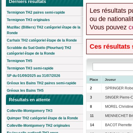
Derniers résultats
Les résultats p
Termignon TH2 paires semi-rapide
ou de nationali
Termignon TH3 originales
Vous pouvez
c
Muzillac (Billiers) TH2 catégoriel étape de la
Ronde
Carhaix TH2 catégoriel étape de la Ronde
Ces résultats
Scrabble du Sud Goëlo (Plourhan) TH2
catégoriel étape de la Ronde
Termignon TH5
Termignon TH3 semi-rapide
SP du 01/09/2025 au 31/07/2026
Place
Joueur
Gréoux les Bains TH2 paires semi-rapide
2
SPRINGER Robe
Gréoux les Bains TH5
3
SINGER Pierre-
Résultats en attente
8
MOREL Christin
Colleville-Montgomery TH3
11
MENNECHET Brig
Quimper TH2 catégoriel étape de la Ronde
14
BACOT Pierrette
Colleville-Montgomery TH2 originales
Eu (eu salle audiard) TH2 open