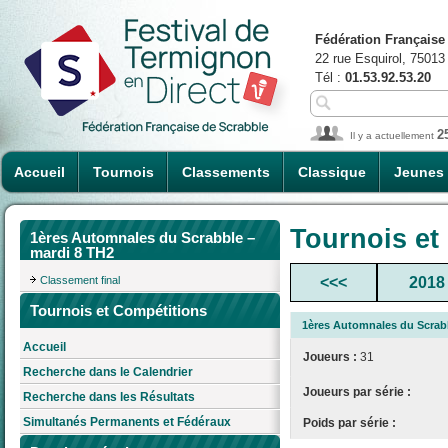
Fédération Française
22 rue Esquirol, 75013
Tél :
01.53.92.53.20
2
Il y a actuellement
Accueil
Tournois
Classements
Classique
Jeunes
Tournois et
1ères Automnales du Scrabble –
mardi 8 TH2
Classement final
<<<
2018
Tournois et Compétitions
1ères Automnales du Scrab
Accueil
Joueurs :
31
Recherche dans le Calendrier
Joueurs par série :
Recherche dans les Résultats
Simultanés Permanents et Fédéraux
Poids par série :