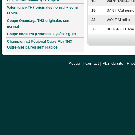
18
PARIS Marie-Cl
Valentigney TH7 originales normal + semi-
19
SANTI Catherine
rapide
23
WOLF Mireille
Coupe Onondaga TH3 originales semi-
normal
30
BEUGNET René
Coupe Imokursi (Rimouski (Québec)) TH7
Championnat Régional Outre-Mer TH3
Outre-Mer paires semi-rapide
Accueil
|
Contact
|
Plan du site
|
Pho