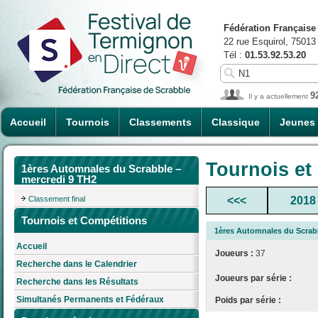
Fédération Française
22 rue Esquirol, 75013
Tél :
01.53.92.53.20
9
Il y a actuellement
Accueil
Tournois
Classements
Classique
Jeunes
Tournois et
1ères Automnales du Scrabble –
mercredi 9 TH2
Classement final
<<<
2018
Tournois et Compétitions
1ères Automnales du Scrabb
Accueil
Joueurs :
37
Recherche dans le Calendrier
Joueurs par série :
Recherche dans les Résultats
Simultanés Permanents et Fédéraux
Poids par série :