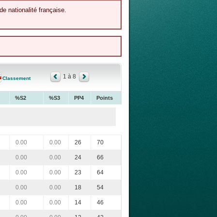
de nationalité française.
1 à 8
Classement
%S2
%S3
PP4
Points
0.00
0.00
26
70
0.00
0.00
24
66
0.00
0.00
23
64
0.00
0.00
18
54
0.00
0.00
14
46