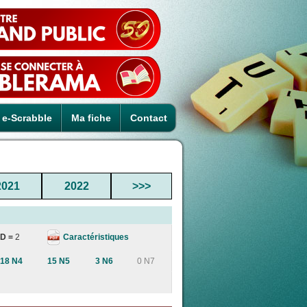
e-Scrabble
Ma fiche
Contact
2021
2022
>>>
Caractéristiques
D =
2
18 N4
15 N5
3 N6
0 N7