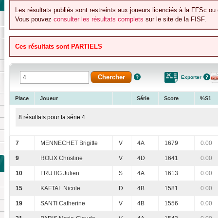
Les résultats publiés sont restreints aux joueurs licenciés à la FFSc ou 
Vous pouvez
consulter les résultats complets
sur le site de la FISF.
Ces résultats sont PARTIELS
Exporter
Place
Joueur
Série
Score
%S1
8 résultats pour la série 4
7
MENNECHET Brigitte
V
4A
1679
0.00
9
ROUX Christine
V
4D
1641
0.00
10
FRUTIG Julien
S
4A
1613
0.00
15
KAFTAL Nicole
D
4B
1581
0.00
19
SANTI Catherine
V
4B
1556
0.00