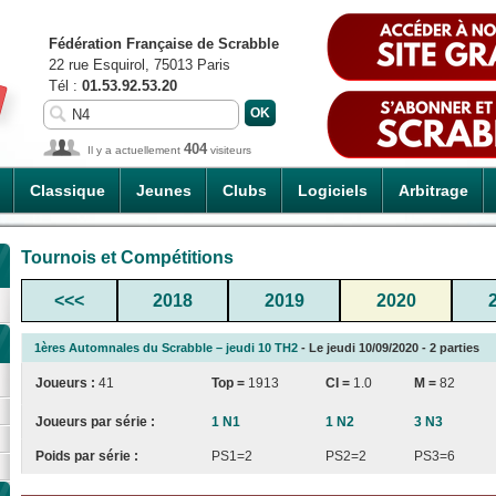
Fédération Française de Scrabble
22 rue Esquirol, 75013 Paris
Tél :
01.53.92.53.20
404
Il y a actuellement
visiteurs
Classique
Jeunes
Clubs
Logiciels
Arbitrage
Tournois et Compétitions
<<<
2018
2019
2020
1ères Automnales du Scrabble – jeudi 10 TH2
- Le jeudi 10/09/2020 - 2 parties
Joueurs :
41
Top =
1913
CI
=
1.0
M =
82
Joueurs par série :
1 N1
1 N2
3 N3
Poids par série :
PS1=2
PS2=2
PS3=6