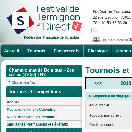
Fédération Française
22 rue Esquirol, 75013
Tél :
01.53.92.53.20
3
Il y a actuellement
Accueil
Tournois
Classements
Classique
Jeunes
Tournois et
Championnat de Belgique – 2es
séries (19-20) TH3
Classement final
<<<
2018
Tournois et Compétitions
Championnat de Belgique – 
Accueil
Joueurs :
46
Recherche dans le Calendrier
Joueurs par série :
Recherche dans les Résultats
Simultanés Permanents et Fédéraux
Poids par série :