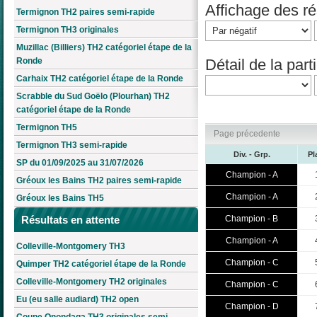
Affichage des rés
Termignon TH2 paires semi-rapide
Termignon TH3 originales
Muzillac (Billiers) TH2 catégoriel étape de la
Détail de la parti
Ronde
Carhaix TH2 catégoriel étape de la Ronde
Scrabble du Sud Goëlo (Plourhan) TH2
catégoriel étape de la Ronde
Termignon TH5
Page précedente
Termignon TH3 semi-rapide
Div. - Grp.
Pl
SP du 01/09/2025 au 31/07/2026
Champion - A
Gréoux les Bains TH2 paires semi-rapide
Champion - A
Gréoux les Bains TH5
Champion - B
Résultats en attente
Champion - A
Colleville-Montgomery TH3
Champion - C
Quimper TH2 catégoriel étape de la Ronde
Colleville-Montgomery TH2 originales
Champion - C
Eu (eu salle audiard) TH2 open
Champion - D
Coupe Onondaga TH3 originales semi-