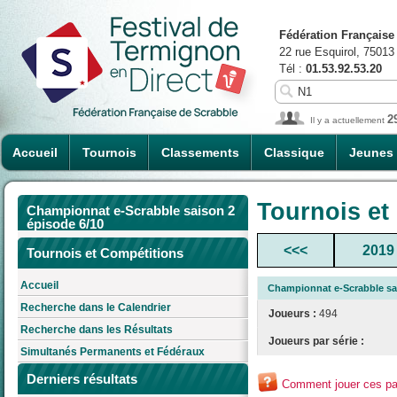
Fédération Française
22 rue Esquirol, 75013
Tél :
01.53.92.53.20
2
Il y a actuellement
Accueil
Tournois
Classements
Classique
Jeunes
Tournois et
Championnat e-Scrabble saison 2
épisode 6/10
<<<
2019
Tournois et Compétitions
Accueil
Championnat e-Scrabble sai
Recherche dans le Calendrier
Joueurs :
494
Recherche dans les Résultats
Joueurs par série :
Simultanés Permanents et Fédéraux
Derniers résultats
Comment jouer ces par