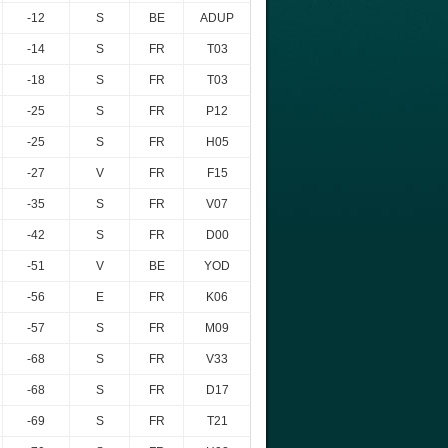
-12
S
BE
ADUP
-14
S
FR
T03
-18
S
FR
T03
-25
S
FR
P12
-25
S
FR
H05
-27
V
FR
F15
-35
S
FR
V07
-42
S
FR
D00
-51
V
BE
YOD
-56
E
FR
K06
-57
S
FR
M09
-68
S
FR
V33
-68
S
FR
D17
-69
S
FR
T21