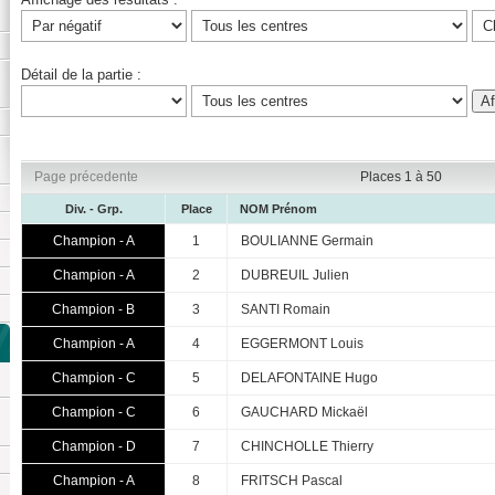
Détail de la partie :
Page précedente
Places 1 à 50
Div. - Grp.
Place
NOM Prénom
Champion - A
1
BOULIANNE Germain
Champion - A
2
DUBREUIL Julien
Champion - B
3
SANTI Romain
Champion - A
4
EGGERMONT Louis
Champion - C
5
DELAFONTAINE Hugo
Champion - C
6
GAUCHARD Mickaël
Champion - D
7
CHINCHOLLE Thierry
Champion - A
8
FRITSCH Pascal