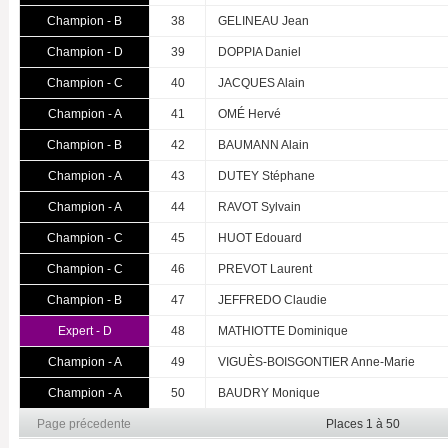
Champion - B
38
GELINEAU Jean
Champion - D
39
DOPPIA Daniel
Champion - C
40
JACQUES Alain
Champion - A
41
OMÉ Hervé
Champion - B
42
BAUMANN Alain
Champion - A
43
DUTEY Stéphane
Champion - A
44
RAVOT Sylvain
Champion - C
45
HUOT Edouard
Champion - C
46
PREVOT Laurent
Champion - B
47
JEFFREDO Claudie
Expert - D
48
MATHIOTTE Dominique
Champion - A
49
VIGUÈS-BOISGONTIER Anne-Marie
Champion - A
50
BAUDRY Monique
Page précedente
Places 1 à 50