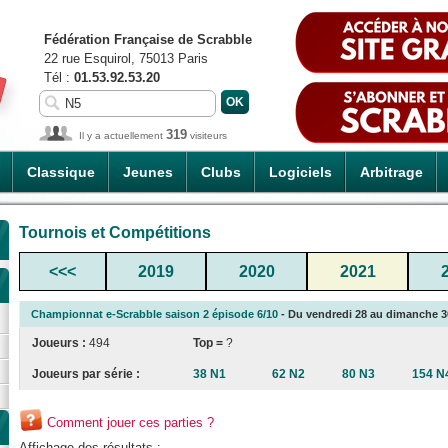
Fédération Française de Scrabble
22 rue Esquirol, 75013 Paris
Tél :
01.53.92.53.20
319
Il y a actuellement
visiteurs
Classique
Jeunes
Clubs
Logiciels
Arbitrage
Tournois et Compétitions
<<<
2019
2020
2021
Championnat e-Scrabble saison 2 épisode 6/10
- Du vendredi 28 au dimanche 30
Joueurs :
494
Top =
?
Joueurs par série :
38 N1
62 N2
80 N3
154 N
Comment jouer ces parties ?
Affichage des résultats :