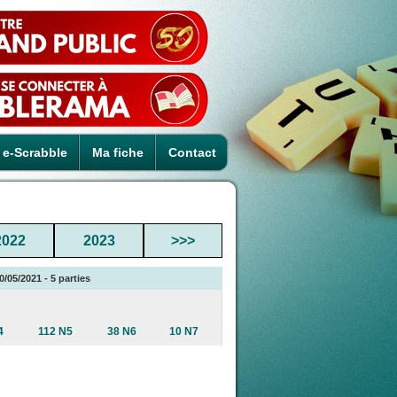
e-Scrabble
Ma fiche
Contact
2022
2023
>>>
/05/2021 - 5 parties
4
112 N5
38 N6
10 N7