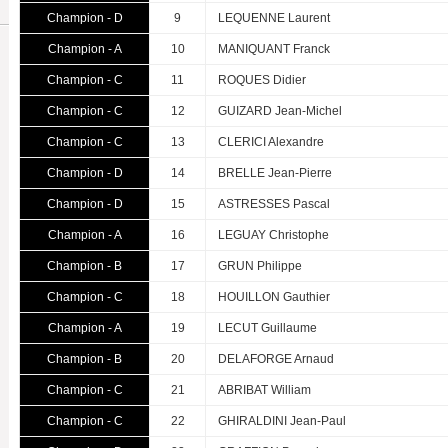
Champion - D
9
LEQUENNE Laurent
Champion - A
10
MANIQUANT Franck
Champion - C
11
ROQUES Didier
Champion - C
12
GUIZARD Jean-Michel
Champion - C
13
CLERICI Alexandre
Champion - D
14
BRELLE Jean-Pierre
Champion - D
15
ASTRESSES Pascal
Champion - A
16
LEGUAY Christophe
Champion - B
17
GRUN Philippe
Champion - C
18
HOUILLON Gauthier
Champion - A
19
LECUT Guillaume
Champion - B
20
DELAFORGE Arnaud
Champion - C
21
ABRIBAT William
Champion - C
22
GHIRALDINI Jean-Paul