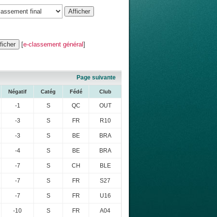
[
e-classement général
]
Page suivante
Négatif
Catég
Fédé
Club
-1
S
QC
OUT
-3
S
FR
R10
-3
S
BE
BRA
-4
S
BE
BRA
-7
S
CH
BLE
-7
S
FR
S27
-7
S
FR
U16
-10
S
FR
A04