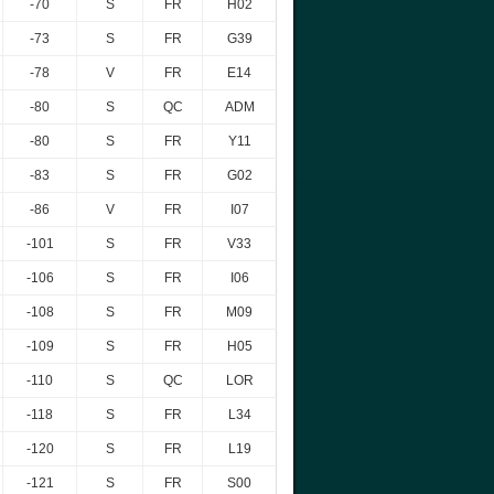
-70
S
FR
H02
-73
S
FR
G39
-78
V
FR
E14
-80
S
QC
ADM
-80
S
FR
Y11
-83
S
FR
G02
-86
V
FR
I07
-101
S
FR
V33
-106
S
FR
I06
-108
S
FR
M09
-109
S
FR
H05
-110
S
QC
LOR
-118
S
FR
L34
-120
S
FR
L19
-121
S
FR
S00