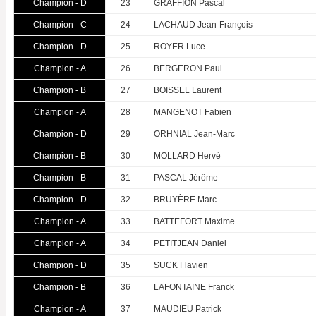
Champion - D
23
GRAFFION Pascal
Champion - C
24
LACHAUD Jean-François
Champion - D
25
ROYER Luce
Champion - A
26
BERGERON Paul
Champion - B
27
BOISSEL Laurent
Champion - A
28
MANGENOT Fabien
Champion - D
29
ORHNIAL Jean-Marc
Champion - B
30
MOLLARD Hervé
Champion - B
31
PASCAL Jérôme
Champion - D
32
BRUYÈRE Marc
Champion - A
33
BATTEFORT Maxime
Champion - A
34
PETITJEAN Daniel
Champion - D
35
SUCK Flavien
Champion - B
36
LAFONTAINE Franck
Champion - A
37
MAUDIEU Patrick