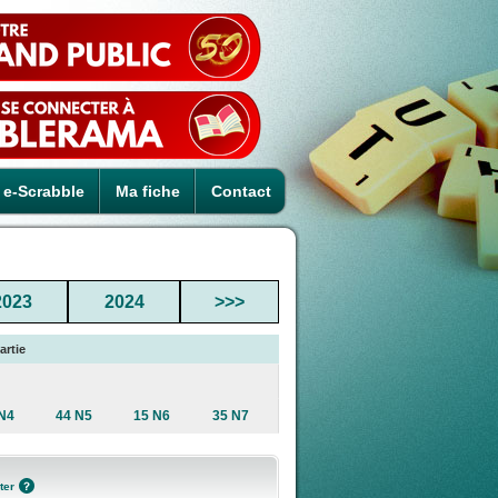
e-Scrabble
Ma fiche
Contact
2023
2024
>>>
artie
N4
44 N5
15 N6
35 N7
ter