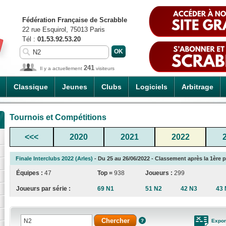
Fédération Française de Scrabble
22 rue Esquirol, 75013 Paris
Tél :
01.53.92.53.20
241
Il y a actuellement
visiteurs
Classique
Jeunes
Clubs
Logiciels
Arbitrage
Tournois et Compétitions
<<<
2020
2021
2022
Finale Interclubs 2022 (Arles)
- Du 25 au 26/06/2022 - Classement après la 1ère p
Équipes :
47
Top =
938
Joueurs :
299
Joueurs par série :
69 N1
51 N2
42 N3
43 
Expor