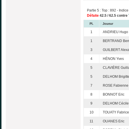
Partie 5 : Top : 892 - Indice
Défaite
42.5 / 62.5 contre
Pl.
Joueur
1
ANDRIEU Hugo
1
BERTRAND Beno
3
GUILBERT Alex
4
HÉNON Yves
5
CLAVIÈRE Guil
5
DELHOM Brigitt
7
ROSE Fabienne
8
BONNOT Eric
9
DELHOM Cécile
10
TOUATY Fabrice
11
OUANES Eric