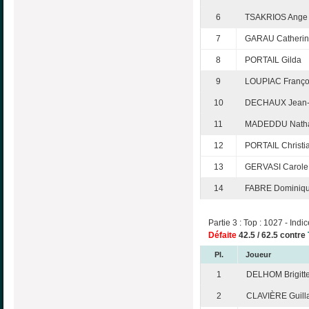
6
TSAKRIOS Ange
7
GARAU Catheri
8
PORTAIL Gilda
9
LOUPIAC Franço
10
DECHAUX Jean-
11
MADEDDU Natha
12
PORTAIL Christi
13
GERVASI Carole
14
FABRE Dominiq
Partie 3 : Top : 1027 - Indic
Défaite
42.5 / 62.5 contre
Pl.
Joueur
1
DELHOM Brigitt
2
CLAVIÈRE Guil