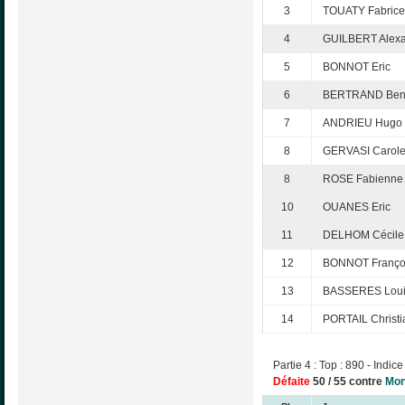
3
TOUATY Fabrice
4
GUILBERT Alex
5
BONNOT Eric
6
BERTRAND Beno
7
ANDRIEU Hugo
8
GERVASI Carol
8
ROSE Fabienne
10
OUANES Eric
11
DELHOM Cécile
12
BONNOT Franço
13
BASSERES Loui
14
PORTAIL Christi
Partie 4 : Top : 890 - Indice
Défaite
50 / 55 contre
Mon