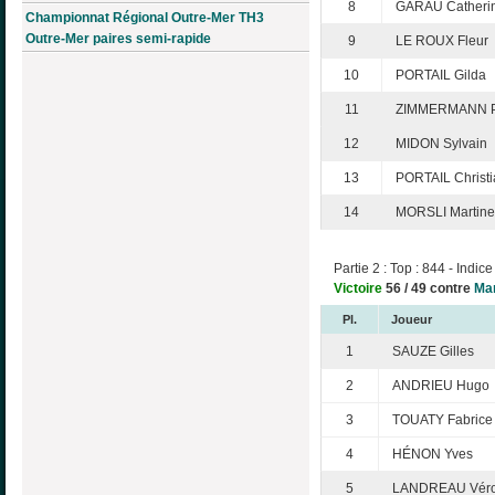
8
GARAU Catheri
Championnat Régional Outre-Mer TH3
Outre-Mer paires semi-rapide
9
LE ROUX Fleur
10
PORTAIL Gilda
11
ZIMMERMANN P
12
MIDON Sylvain
13
PORTAIL Christi
14
MORSLI Martine
Partie 2 : Top : 844 - Indice
Victoire
56 / 49 contre
Mar
Pl.
Joueur
1
SAUZE Gilles
2
ANDRIEU Hugo
3
TOUATY Fabrice
4
HÉNON Yves
5
LANDREAU Véro