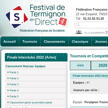
Fédération Française
22 rue Esquirol, 75013
Tél :
01.53.92.53.20
3
Il y a actuellement
Accueil
Tournois
Classements
Classique
Jeunes
Tournois et Compéti
Finale Interclubs 2022 (Arles)
<<<
2020
Classement final par équipes
Partie 1
Finale Interclubs 2022 (Arle
Partie 2
Équipes :
47
Partie 3
Joueurs par série :
Partie 4
Partie 5
Équipe :
Perpignan Tramo
Classement après la première partie