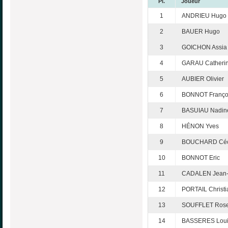
Pl.
Joueur
1
ANDRIEU Hugo
2
BAUER Hugo
3
GOICHON Assia
4
GARAU Catheri
5
AUBIER Olivier
6
BONNOT Franço
7
BASUIAU Nadin
8
HÉNON Yves
9
BOUCHARD Céc
10
BONNOT Eric
11
CADALEN Jean-
12
PORTAIL Christi
13
SOUFFLET Rose
14
BASSERES Loui