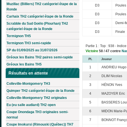
Muzillac (Billiers) TH2 catégoriel étape de la
D3
Poules
Ronde
D3
Poules
Carhaix TH2 catégoriel étape de la Ronde
D3
Demi-fi
Scrabble du Sud Goëlo (Plourhan) TH2
catégoriel étape de la Ronde
D3
Finale
Termignon TH5
Termignon TH3 semi-rapide
Partie 1 : Top : 938 - Indice
SP du 01/09/2025 au 31/07/2026
Victoire
58 / 47 contre
Nan
Gréoux les Bains TH2 paires semi-rapide
Pl.
Joueur
Gréoux les Bains TH5
1
ANDRIEU Hugo
Résultats en attente
2
DLIM Nicolas
Colleville-Montgomery TH3
3
HÉNON Yves
Quimper TH2 catégoriel étape de la Ronde
4
MAZOYER Eric
Colleville-Montgomery TH2 originales
5
BASSERES Lou
Eu (eu salle audiard) TH2 open
6
MIDON Marie-P
Coupe Onondaga TH3 originales semi-
normal
7
BONNOT Franço
Coupe Imokursi (Rimouski (Québec)) TH7