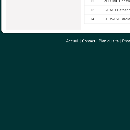
12
PORTAIL Christi
13
GARAU Catheri
14
GERVASI Carol
Accueil
|
Contact
|
Plan du site
|
Pho