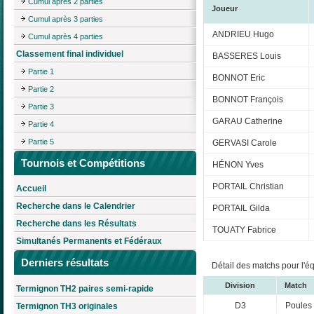
Cumul après 2 parties
Joueur
Cumul après 3 parties
ANDRIEU Hugo
Cumul après 4 parties
Classement final individuel
BASSERES Louis
Partie 1
BONNOT Eric
Partie 2
BONNOT François
Partie 3
GARAU Catherine
Partie 4
Partie 5
GERVASI Carole
Tournois et Compétitions
HÉNON Yves
PORTAIL Christian
Accueil
Recherche dans le Calendrier
PORTAIL Gilda
Recherche dans les Résultats
TOUATY Fabrice
Simultanés Permanents et Fédéraux
Derniers résultats
Détail des matchs pour l'é
Division
Match
Termignon TH2 paires semi-rapide
D3
Poules
Termignon TH3 originales