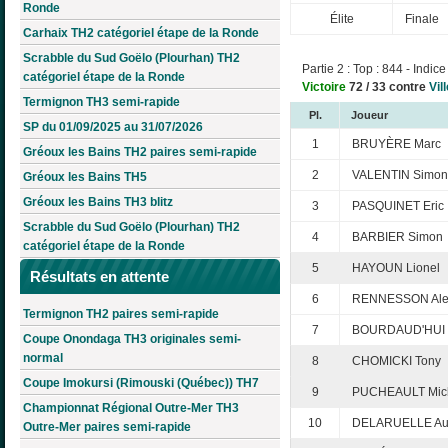
Ronde
Élite
Finale
Carhaix TH2 catégoriel étape de la Ronde
Scrabble du Sud Goëlo (Plourhan) TH2
Partie 2 : Top : 844 - Indice
catégoriel étape de la Ronde
Victoire
72 / 33 contre
Vil
Termignon TH3 semi-rapide
Pl.
Joueur
SP du 01/09/2025 au 31/07/2026
1
BRUYÈRE Marc
Gréoux les Bains TH2 paires semi-rapide
2
VALENTIN Simon
Gréoux les Bains TH5
Gréoux les Bains TH3 blitz
3
PASQUINET Eric
Scrabble du Sud Goëlo (Plourhan) TH2
4
BARBIER Simon
catégoriel étape de la Ronde
5
HAYOUN Lionel
Résultats en attente
6
RENNESSON Ale
Termignon TH2 paires semi-rapide
7
BOURDAUD'HUI C
Coupe Onondaga TH3 originales semi-
normal
8
CHOMICKI Tony
Coupe Imokursi (Rimouski (Québec)) TH7
9
PUCHEAULT Mic
Championnat Régional Outre-Mer TH3
10
DELARUELLE Aur
Outre-Mer paires semi-rapide