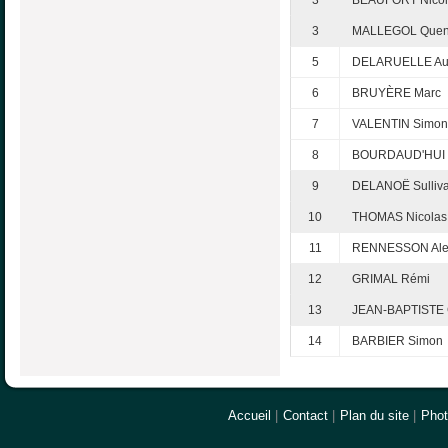
3
MALLEGOL Quen
5
DELARUELLE Aur
6
BRUYÈRE Marc
7
VALENTIN Simon
8
BOURDAUD'HUI C
9
DELANOË Sulliv
10
THOMAS Nicolas
11
RENNESSON Ale
12
GRIMAL Rémi
13
JEAN-BAPTISTE 
14
BARBIER Simon
Accueil
|
Contact
|
Plan du site
|
Pho