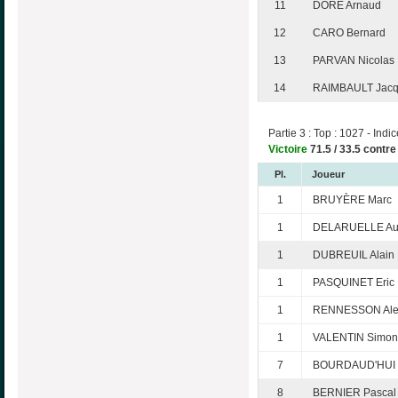
11
DORÉ Arnaud
12
CARO Bernard
13
PARVAN Nicolas
14
RAIMBAULT Jac
Partie 3 : Top : 1027 - Indic
Victoire
71.5 / 33.5 contr
Pl.
Joueur
1
BRUYÈRE Marc
1
DELARUELLE Aur
1
DUBREUIL Alain
1
PASQUINET Eric
1
RENNESSON Ale
1
VALENTIN Simon
7
BOURDAUD'HUI C
8
BERNIER Pascal