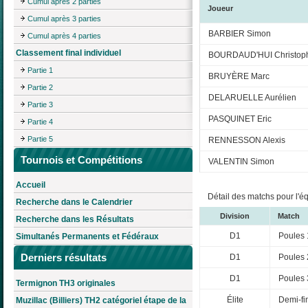
Cumul après 2 parties
Joueur
Cumul après 3 parties
BARBIER Simon
Cumul après 4 parties
Classement final individuel
BOURDAUD'HUI Christop
Partie 1
BRUYÈRE Marc
Partie 2
DELARUELLE Aurélien
Partie 3
PASQUINET Eric
Partie 4
Partie 5
RENNESSON Alexis
Tournois et Compétitions
VALENTIN Simon
Accueil
Détail des matchs pour l'é
Recherche dans le Calendrier
Division
Match
Recherche dans les Résultats
D1
Poules 
Simultanés Permanents et Fédéraux
Derniers résultats
D1
Poules 
D1
Poules 
Termignon TH3 originales
Élite
Demi-fi
Muzillac (Billiers) TH2 catégoriel étape de la