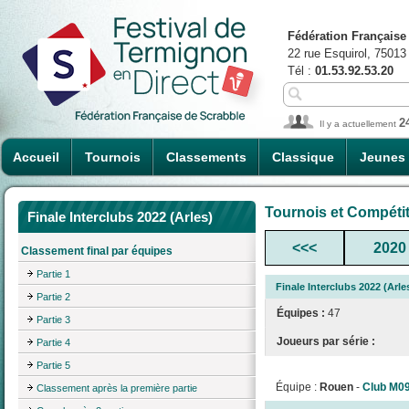
Fédération Française
22 rue Esquirol, 75013
Tél :
01.53.92.53.20
2
Il y a actuellement
Accueil
Tournois
Classements
Classique
Jeunes
Tournois et Compéti
Finale Interclubs 2022 (Arles)
<<<
2020
Classement final par équipes
Partie 1
Finale Interclubs 2022 (Arle
Partie 2
Équipes :
47
Partie 3
Joueurs par série :
Partie 4
Partie 5
Équipe :
Rouen
-
Club M0
Classement après la première partie