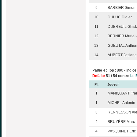
9
BARBIER Simon
10
DULUC Didier
11
DUBREUIL Ghisl
12
BERNIER Muriell
13
GUEUTAL Antho
14
AUBERT Josiane
Partie 4 : Top : 890 - Indice
Défaite
51 / 54 contre
Le 
Pl.
Joueur
1
MANIQUANT Fra
1
MICHEL Antonin
3
RENNESSON Ale
4
BRUYÈRE Marc
4
PASQUINET Eric