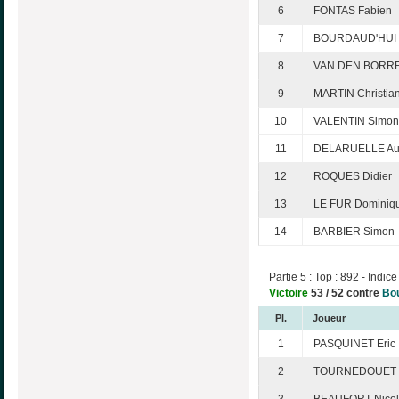
6
FONTAS Fabien
7
BOURDAUD'HUI C
8
VAN DEN BORRE
9
MARTIN Christia
10
VALENTIN Simon
11
DELARUELLE Aur
12
ROQUES Didier
13
LE FUR Dominiq
14
BARBIER Simon
Partie 5 : Top : 892 - Indice
Victoire
53 / 52 contre
Bo
Pl.
Joueur
1
PASQUINET Eric
2
TOURNEDOUET C
3
BEAUFORT Nicol