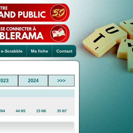
e-Scrabble
Ma fiche
Contact
2023
2024
>>>
 N4
44 N5
15 N6
35 N7