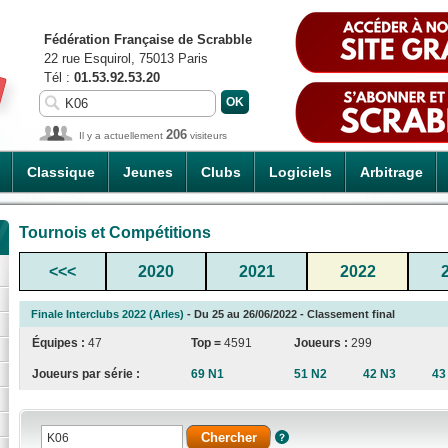
Fédération Française de Scrabble
22 rue Esquirol, 75013 Paris
Tél :
01.53.92.53.20
206
Il y a actuellement
visiteurs
Classique
Jeunes
Clubs
Logiciels
Arbitrage
Tournois et Compétitions
<<<
2020
2021
2022
Finale Interclubs 2022 (Arles)
- Du 25 au 26/06/2022 - Classement final
Équipes :
47
Top =
4591
Joueurs :
299
Joueurs par série :
69 N1
51 N2
42 N3
43