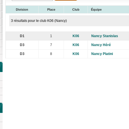
Division
Place
Club
Équipe
3 résultats pour le club K06 (Nancy)
D1
1
K06
Nancy Stanislas
D3
7
K06
Nancy Héré
D3
8
K06
Nancy Platini