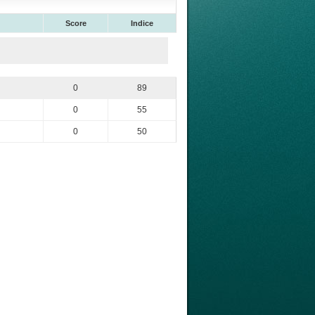
Score
Indice
0
89
0
55
0
50