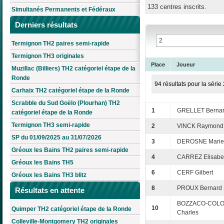
133 centres inscrits.
Simultanés Permanents et Fédéraux
Derniers résultats
Termignon TH2 paires semi-rapide
Termignon TH3 originales
Place
Joueur
Muzillac (Billiers) TH2 catégoriel étape de la
Ronde
94 résultats pour la série 
Carhaix TH2 catégoriel étape de la Ronde
Scrabble du Sud Goëlo (Plourhan) TH2
1
GRELLET Berna
catégoriel étape de la Ronde
Termignon TH3 semi-rapide
2
VINCK Raymond
SP du 01/09/2025 au 31/07/2026
3
DEROSNE Marie
Gréoux les Bains TH2 paires semi-rapide
4
CARREZ Elisabe
Gréoux les Bains TH5
6
CERF Gilbert
Gréoux les Bains TH3 blitz
8
PROUX Bernard
Résultats en attente
BOZZACO-COL
10
Quimper TH2 catégoriel étape de la Ronde
Charles
Colleville-Montgomery TH2 originales