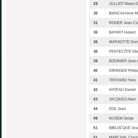
29
JULLIOT Marie-
30
BIANCHI Anne-M
31
ROGER Jean-Cl
36
BAYART Hubert
36
MATHIOTTE Dom
36
PENTECÔTE Eti
39
BODINIER Jean-
40
DIRINGER Phili
41
TROYARD Yves
42
HATEAU Daniel
43
JACQUES Alain
44
DOL Jean
49
NUSEM Serge
51
BIBLOCQUE Jea
51
MARCHAL Claud