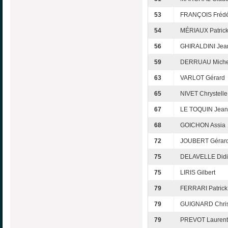
53
FRANÇOIS Frédé
54
MÉRIAUX Patric
56
GHIRALDINI Jea
59
DERRUAU Miche
63
VARLOT Gérard
65
NIVET Chrystelle
67
LE TOQUIN Jean
68
GOICHON Assia
72
JOUBERT Gérar
75
DELAVELLE Didi
75
LIRIS Gilbert
79
FERRARI Patrick
79
GUIGNARD Chri
79
PREVOT Laurent