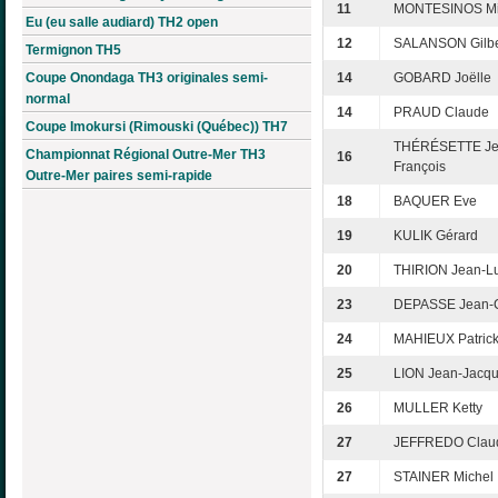
11
MONTESINOS Mi
Eu (eu salle audiard) TH2 open
12
SALANSON Gilbe
Termignon TH5
Coupe Onondaga TH3 originales semi-
14
GOBARD Joëlle
normal
14
PRAUD Claude
Coupe Imokursi (Rimouski (Québec)) TH7
THÉRÉSETTE Je
Championnat Régional Outre-Mer TH3
16
François
Outre-Mer paires semi-rapide
18
BAQUER Eve
19
KULIK Gérard
20
THIRION Jean-L
23
DEPASSE Jean-
24
MAHIEUX Patric
25
LION Jean-Jacq
26
MULLER Ketty
27
JEFFREDO Clau
27
STAINER Michel