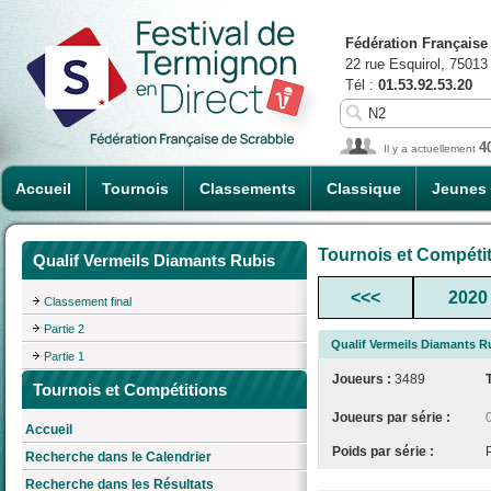
Fédération Française
22 rue Esquirol, 75013
Tél :
01.53.92.53.20
4
Il y a actuellement
Accueil
Tournois
Classements
Classique
Jeunes
Tournois et Compéti
Qualif Vermeils Diamants Rubis
<<<
2020
Classement final
Partie 2
Qualif Vermeils Diamants R
Partie 1
Joueurs :
3489
Tournois et Compétitions
Joueurs par série :
Accueil
Poids par série :
Recherche dans le Calendrier
Recherche dans les Résultats