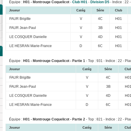
Équipe :
H01 - Montrouge Coquelicot
-
Club H01
-
Division D5
- Indice : 22 
Joueur
Catég
Série
Club
FAUR Brigitte
V
4C
H01
FAUR Jean-Paul
V
3B
H01
LE COSQUER Danielle
V
4D
H01
LE HESRAN Marie-France
D
6C
H01
Équipe :
H01 - Montrouge Coquelicot - Partie 1
- Top : 931 - Indice : 22 - Pla
Joueur
Catég
Série
Clu
FAUR Brigitte
V
4C
H0
FAUR Jean-Paul
V
3B
H0
LE COSQUER Danielle
V
4D
H0
LE HESRAN Marie-France
D
6C
H0
Équipe :
H01 - Montrouge Coquelicot - Partie 2
- Top : 821 - Indice : 22 - Pla
Joueur
Catég
Série
Clu