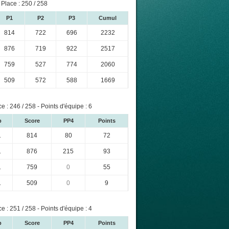
- Place : 250 / 258
P1
P2
P3
Cumul
814
722
696
2232
876
719
922
2517
759
527
774
2060
509
572
588
1669
ce : 246 / 258 - Points d'équipe : 6
b
Score
PP4
Points
1
814
80
72
1
876
215
93
1
759
0
55
1
509
0
9
ce : 251 / 258 - Points d'équipe : 4
b
Score
PP4
Points