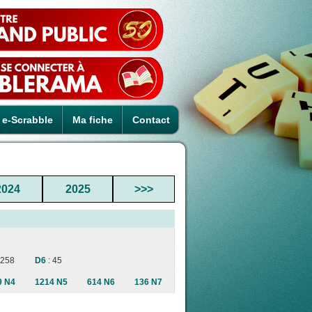
e-Scrabble
Ma fiche
Contact
2024
2025
>>>
 258
D6
: 45
9 N4
1214 N5
614 N6
136 N7