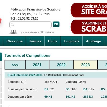
Fédération Française de Scrabble
22 rue Esquirol, 75013 Paris
Tél :
01.53.92.53.20
301
Il y a actuellement
visiteurs
Classique
Jeunes
Clubs
Logiciels
Arbitrage
Tournois et Compétitions
<<<
2021
2022
2023
Qualif Interclubs 2022-2023
- Le 19/03/2023 - Classement final
Équipes :
621
Top =
2711
Joueurs :
3569
Équipes par division :
D2
: 22
D3
: 107
D4
: 189
D5
:
Joueurs par série :
69 N1
161 N2
286 N3
108