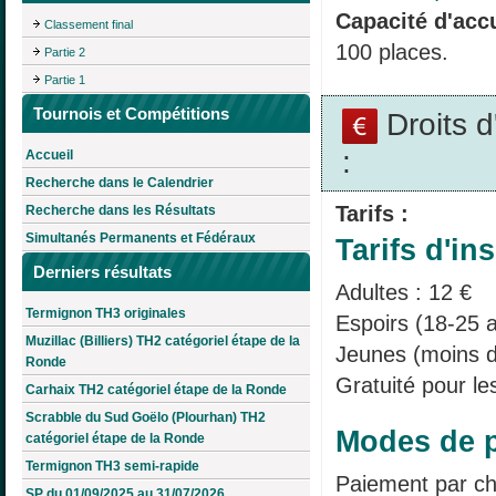
Capacité d'accu
Classement final
100 places.
Partie 2
Partie 1
Tournois et Compétitions
Droits 
:
Accueil
Recherche dans le Calendrier
Tarifs :
Recherche dans les Résultats
Simultanés Permanents et Fédéraux
Tarifs d'ins
Derniers résultats
Adultes : 12 €
Termignon TH3 originales
Espoirs (18-25 a
Muzillac (Billiers) TH2 catégoriel étape de la
Jeunes (moins d
Ronde
Gratuité pour le
Carhaix TH2 catégoriel étape de la Ronde
Scrabble du Sud Goëlo (Plourhan) TH2
Modes de p
catégoriel étape de la Ronde
Termignon TH3 semi-rapide
Paiement par c
SP du 01/09/2025 au 31/07/2026