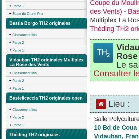
Coupe du Moulin
Partie 1
des Vents)
-
Bas
Étape du Grand Prix
Multiplex La Ro
Bastia Borgo TH2 originales
Théding TH2 ori
Classement final
Partie 2
Vidau
Partie 1
Rose
Vidauban TH2 originales Multiplex
Le sa
La Rose des Vents
Consulter le
Classement final
Partie 2
Partie 1
Bastelicaccia TH2 originales open
Lieu :
Classement final
Partie 2
Salle Polyculture
Partie 1
10 Bd de Coua 
Théding TH2 originales
Vidauban, Fra