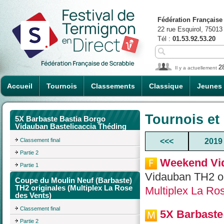
Fédération Française
22 rue Esquirol, 75013
Tél :
01.53.92.53.20
2
Il y a actuellement
Accueil
Tournois
Classements
Classique
Jeunes
Tournois et
5X Barbaste Bastia Borgo
Vidauban Bastelicaccia Théding
Classement final
<<<
2019
Partie 2
Weekend Vid
Partie 1
Vidauban TH2 or
Coupe du Moulin Neuf (Barbaste)
TH2 originales (Multiplex La Rose
Multiplex La Ro
des Vents)
Classement final
5X Barbaste
Partie 2