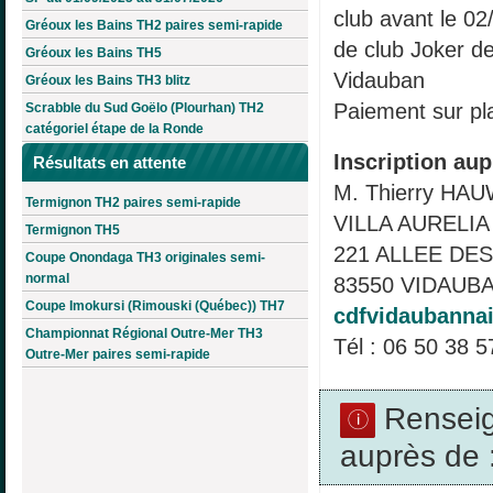
club avant le 02
Gréoux les Bains TH2 paires semi-rapide
de club Joker d
Gréoux les Bains TH5
Vidauban
Gréoux les Bains TH3 blitz
Paiement sur pl
Scrabble du Sud Goëlo (Plourhan) TH2
catégoriel étape de la Ronde
Inscription aup
Résultats en attente
M. Thierry HA
Termignon TH2 paires semi-rapide
VILLA AURELIA 
Termignon TH5
221 ALLEE DE
Coupe Onondaga TH3 originales semi-
normal
83550 VIDAUBA
Coupe Imokursi (Rimouski (Québec)) TH7
cdfvidaubanna
Championnat Régional Outre-Mer TH3
Tél : 06 50 38 5
Outre-Mer paires semi-rapide
Rensei
auprès de 