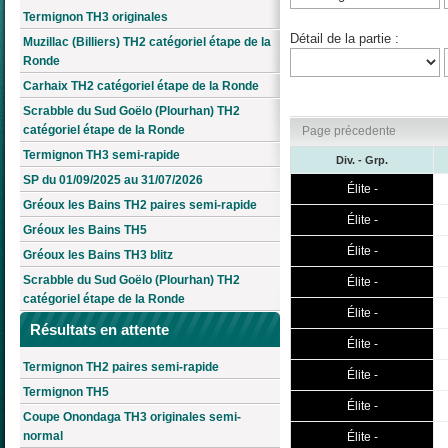
Termignon TH3 originales
Détail de la partie :
Muzillac (Billiers) TH2 catégoriel étape de la
Ronde
Carhaix TH2 catégoriel étape de la Ronde
Scrabble du Sud Goëlo (Plourhan) TH2
catégoriel étape de la Ronde
Page précedente
Termignon TH3 semi-rapide
Div. - Grp.
SP du 01/09/2025 au 31/07/2026
Élite -
Gréoux les Bains TH2 paires semi-rapide
Élite -
Gréoux les Bains TH5
Élite -
Gréoux les Bains TH3 blitz
Scrabble du Sud Goëlo (Plourhan) TH2
Élite -
catégoriel étape de la Ronde
Élite -
Résultats en attente
Élite -
Termignon TH2 paires semi-rapide
Élite -
Termignon TH5
Élite -
Coupe Onondaga TH3 originales semi-
normal
Élite -